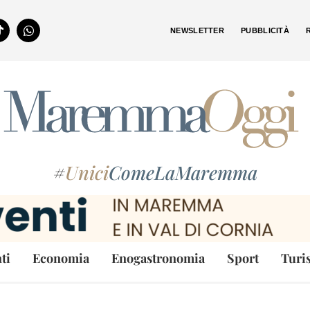
NEWSLETTER
PUBBLICITÀ
#
Unici
ComeLaMaremma
ti
Economia
Enogastronomia
Sport
Turi