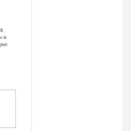
«
Il
o le
 può