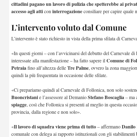
cittadini pagano un lavoro di pulizia che spetterebbe ai privat
accesso agli atti
interrogazione
con
consiliare per capire quale 
L’intervento voluto dal Comune
L’intervento è stato richiesto in vista della prima sfilata di Carn
«In questi giorni – con l’avvicinarsi del debutto del Carnevale di F
Comune di Fol
interessate alla manifestazione – ha fatto sapere il
Petraia
Tre Palme
fino all’altezza delle
, ovvero la zona maggior
quindi la più frequentata in occasione delle sfilate.
«Ci prepariamo quindi al Carnevale di Follonica, non solo soste
Buoncristani
Stefano Boscaglia
e l’assessore al Demanio
– ma a
spiagge
, così che Follonica si presenti al meglio in questa occasio
provincia, dalla regione e non solo».
Il lavoro di squadra viene prima di tutto
Danilo 
«
– affermano
comunale con delega ai rapporto istituzionali con gli stabilimenti 