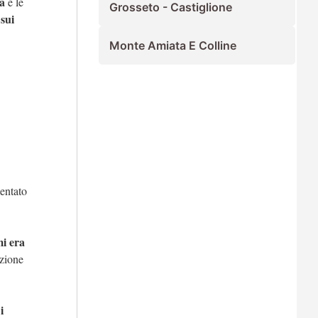
a
e le
Grosseto - Castiglione
sui
Monte Amiata E Colline
mentato
i era
azione
i
e