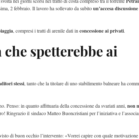
Petrai
 svolta nei giorni scorsi nel tratto di costa compreso tra il torrente
un’accesa discussione 
ma, 2 febbraio. Il lavoro ha sollevato da subito
piaggia
concessione ai privati
, compresi i tratti di arenile dati in
.
a che spetterebbe ai
itori stessi
, tanto che la titolare di uno stabilimento balneare ha com
non m
o. Penso: in quanto affittuaria della concessione da svariati anni,
ro! Ringrazio il sindaco Matteo Buoncristiani per l’iniziativa e l’associ
isto di buon occhio l’intervento: «Vorrei capire con quale motivazion