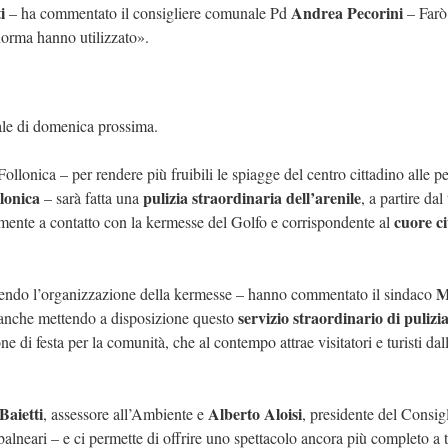
i
Andrea Pecorini
– ha commentato il consigliere comunale Pd
– Farò
norma hanno utilizzato».
evale di domenica prossima.
ollonica – per rendere più fruibili le spiagge del centro cittadino alle p
lonica
pulizia straordinaria dell’arenile
– sarà fatta una
, a partire dal
cuore ci
mente a contatto con la kermesse del Golfo e corrispondente al
M
nendo l’organizzazione della kermesse – hanno commentato il sindaco
servizio straordinario di pulizia
nche mettendo a disposizione questo
ne di festa per la comunità, che al contempo attrae visitatori e turisti dal
Baietti
Alberto Aloisi
, assessore all’Ambiente e
, presidente del Consig
balneari – e ci permette di offrire uno spettacolo ancora più completo a t