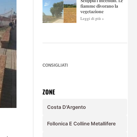
Scoppia l’incendio. Le
fiamme divorano la
vegetazione
Leggi di più »
CONSIGLIATI
ZONE
Costa D'Argento
Follonica E Colline Metallifere