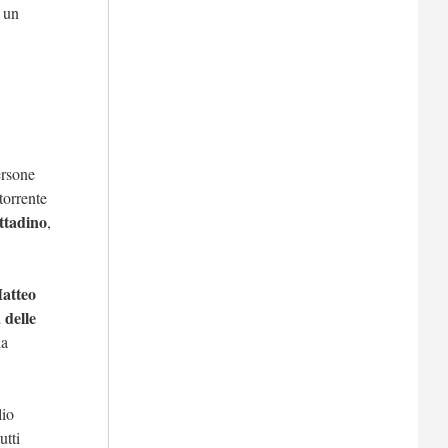
 un
ersone
 torrente
ttadino
,
atteo
 delle
la
lio
utti