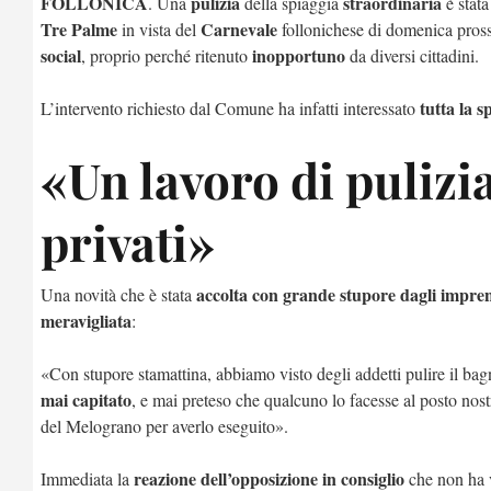
FOLLONICA
pulizia
straordinaria
. Una
della spiaggia
è stata
Tre Palme
Carnevale
in vista del
follonichese di domenica prossi
social
inopportuno
, proprio perché ritenuto
da diversi cittadini.
tutta la s
L’intervento richiesto dal Comune ha infatti interessato
«Un lavoro di pulizi
privati»
accolta con grande stupore dagli imprend
Una novità che è stata
meravigliata
:
«Con stupore stamattina, abbiamo visto degli addetti pulire il bagn
mai capitato
, e mai preteso che qualcuno lo facesse al posto nost
del Melograno per averlo eseguito».
reazione dell’opposizione in consiglio
Immediata la
che non ha v