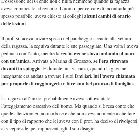
L’ossessione del 61enne non è finita nemmeno quando la ragazza
aveva cominciato ad evitarlo. L’uomo, per cercare di incontrarla più
alcuni cambi di orario
spesso possibile, aveva chiesto ai colleghi
delle lezioni
.
Il prof. si faceva trovare spesso nel parcheggio accanto alla vettura
della ragazza, la seguiva durante le sue passeggiate. Una volta l’aveva
stava andando al mare
pedinata con l’auto, mentre la ventinovenne
con un’amica
se l’era ritrovato
. Arrivata a Marina di Grosseto,
davanti in spiaggia
. E durante una vacanza, quando la giovane
lui l’aveva chiamata
insegnante era andata a trovare i suoi familiari,
per proporle di raggiungerla e fare «un bel pranzo di famiglia»
.
La ragazza all’inizio, probabilmente aveva sottovalutato
l’atteggiamento ossessivo dell’uomo. Ma quando si è resa conto che
quelle attenzioni erano morbose e che non avevano niente a che fare
con il tipo di rapporto che lei aveva con il prof. ha deciso di rivolgersi
al vicepreside, per rappresentargli il suo disagio.