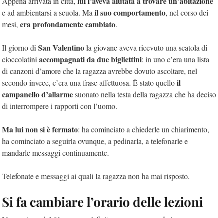
lui l’aveva aiutata a trovare un’abitazione
Appena arrivata in città,
il suo comportamento
e ad ambientarsi a scuola. Ma
, nel corso dei
era profondamente cambiato
mesi,
.
San Valentino
Il giorno di
la giovane aveva ricevuto una scatola di
accompagnati da due bigliettini
cioccolatini
: in uno c’era una lista
di canzoni d’amore che la ragazza avrebbe dovuto ascoltare, nel
il
secondo invece, c’era una frase affettuosa. È stato quello
campanello d’allarme
suonato nella testa della ragazza che ha deciso
di interrompere i rapporti con l’uomo.
Ma lui non si è fermato
: ha cominciato a chiederle un chiarimento,
ha cominciato a seguirla ovunque, a pedinarla, a telefonarle e
mandarle messaggi continuamente.
Telefonate e messaggi ai quali la ragazza non ha mai risposto.
Si fa cambiare l’orario delle lezioni