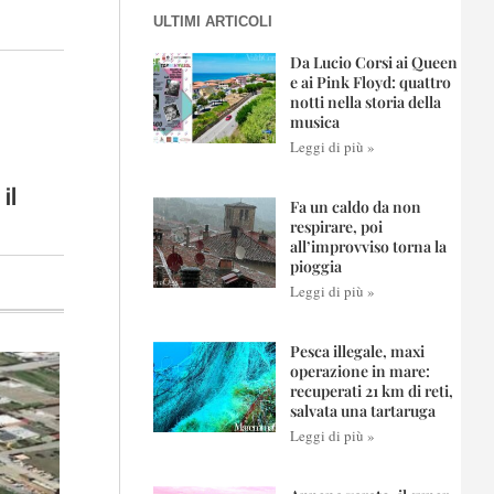
ULTIMI ARTICOLI
Da Lucio Corsi ai Queen
e ai Pink Floyd: quattro
notti nella storia della
musica
Leggi di più »
 il
Fa un caldo da non
respirare, poi
all’improvviso torna la
pioggia
Leggi di più »
Pesca illegale, maxi
operazione in mare:
recuperati 21 km di reti,
salvata una tartaruga
Leggi di più »