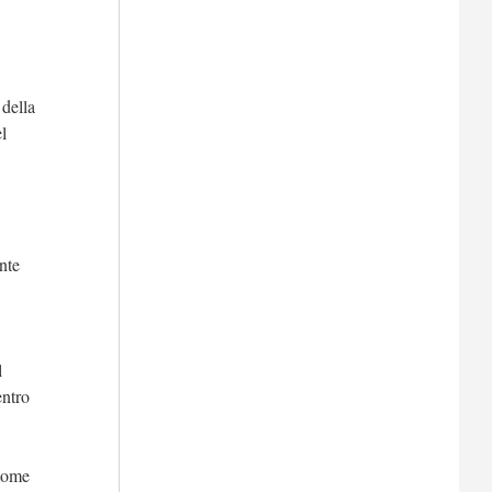
 della
l
nte
l
entro
 come