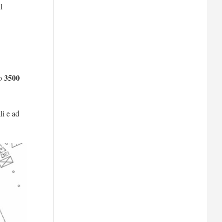
l
3500
no
li e ad