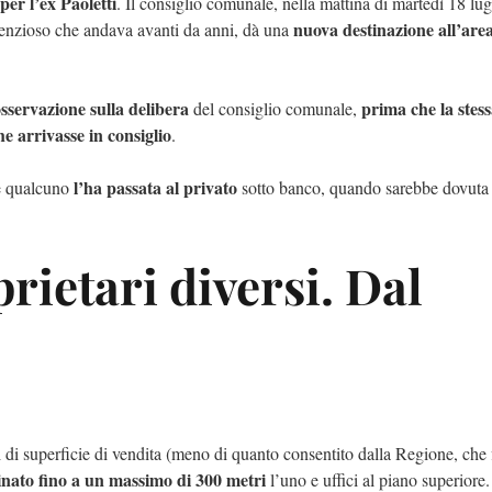
per l’ex Paoletti
. Il consiglio comunale, nella mattina di martedì 18 lug
nuova destinazione all’are
tenzioso che andava avanti da anni, dà una
sservazione sulla delibera
prima che la stes
del consiglio comunale,
e arrivasse in consiglio
.
l’ha passata al privato
he qualcuno
sotto banco, quando sarebbe dovuta 
rietari diversi. Dal
 di superficie di vendita (meno di quanto consentito dalla Regione, che f
cinato fino a un massimo di 300 metri
l’uno e uffici al piano superiore.