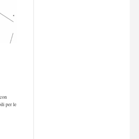
 con
li per le