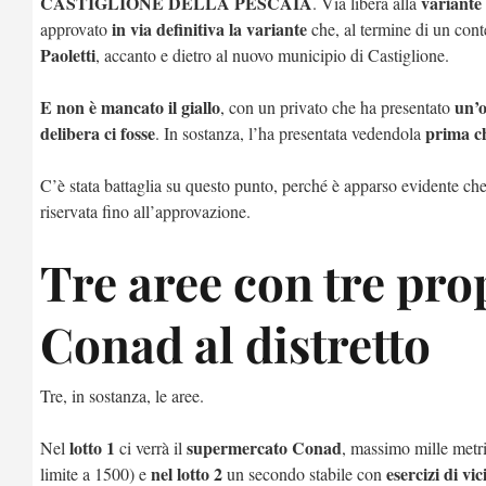
CASTIGLIONE DELLA PESCAIA
variante 
. Via libera alla
in via definitiva la variante
approvato
che, al termine di un con
Paoletti
, accanto e dietro al nuovo municipio di Castiglione.
E non è mancato il giallo
un’o
, con un privato che ha presentato
delibera ci fosse
prima ch
. In sostanza, l’ha presentata vedendola
C’è stata battaglia su questo punto, perché è apparso evidente c
riservata fino all’approvazione.
Tre aree con tre prop
Conad al distretto
Tre, in sostanza, le aree.
lotto 1
supermercato Conad
Nel
ci verrà il
, massimo mille metri
nel lotto 2
esercizi di vi
limite a 1500) e
un secondo stabile con