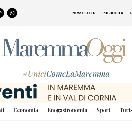
NEWSLETTER
PUBBLICITÀ
#
Unici
ComeLaMaremma
ti
Economia
Enogastronomia
Sport
Turi