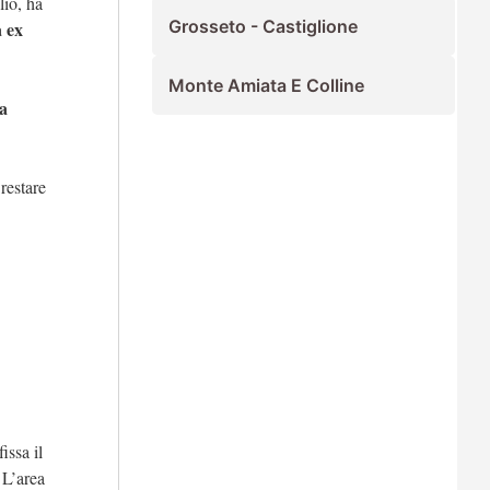
lio, ha
Grosseto - Castiglione
a ex
Monte Amiata E Colline
sa
restare
issa il
 L’area