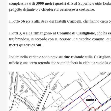
3900 metri quadri di Sul
complessiva è di
(superficie utile lord
chiedere il permesso a costruire
progetto definitivo e
.
lotto 5b
Scav dei fratelli Cappelli,
5
Il
resta alla
che hanno circa
lotti 3, 4 e 5a rimangono al Comune di Castiglione
e
I
, che ha
trasferendosi, in accordo con la Regione, dal vecchio comune, ci
metri quadri di Sul
.
due rotonde sulla Castiglion
Inoltre nella variante sono previste
ufficio e una terza rotonda che semplificherà la viabilità verso la z