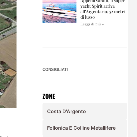
Appena varato, il super
yacht Spirit arriva
all’Argentario: 52 metri
di lusso
Leggi di più »
CONSIGLIATI
ZONE
Costa D'Argento
Follonica E Colline Metallifere