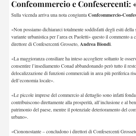
Confcommercio e Confesercenti: «P
Confcommercio-Confese
Sulla vicenda arriva una nota congiunta
«Non possiamo dichiararci totalmente soddisfatti degli esiti della
variante urbanistica per l’area ex Paoletti» questo il commento a
Andrea Biondi
direttore di Confesercenti Grosseto,
.
«La maggioranza consiliare ha inteso accogliere soltanto le osserva
consentire l’insediamento Conad abbandonando però tutto il rest
delocalizzazione di funzioni commerciali in area più periferica r
dell’economia locale».
«Le piccole imprese del commercio al dettaglio sono infatti fondam
contribuiscono direttamente alla prosperità, all’inclusione e al benes
patrimonio del paese, mentre il potenziale deterioramento del com
urbano».
«Ciononostante – concludono i direttori di Confesercenti Gross