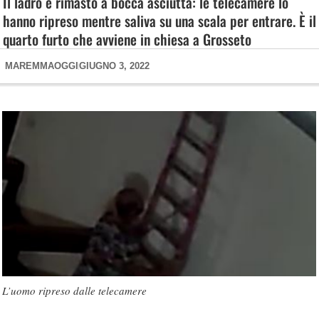
Il ladro è rimasto a bocca asciutta: le telecamere lo
hanno ripreso mentre saliva su una scala per entrare. È il
quarto furto che avviene in chiesa a Grosseto
MAREMMAOGGI
GIUGNO 3, 2022
L’uomo ripreso dalle telecamere