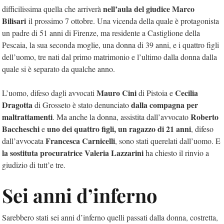
nell’aula del giudice Marco
difficilissima quella che arriverà
Bilisari
il prossimo 7 ottobre. Una vicenda della quale è protagonista
un padre di 51 anni di Firenze, ma residente a Castiglione della
Pescaia, la sua seconda moglie, una donna di 39 anni, e i quattro figli
dell’uomo, tre nati dal primo matrimonio e l’ultimo dalla donna dalla
quale si è separato da qualche anno.
Mauro Cini
Cecilia
L’uomo, difeso dagli avvocati
di Pistoia e
Dragotta
dalla compagna per
di Grosseto è stato denunciato
maltrattamenti
Roberto
. Ma anche la donna, assistita dall’avvocato
Baccheschi
uno dei quattro figli, un ragazzo di 21 anni
e
, difeso
Francesca Carnicelli
dall’avvocata
, sono stati querelati dall’uomo. E
la sostituta procuratrice Valeria Lazzarini
ha chiesto il rinvio a
giudizio di tutt’e tre.
Sei anni d’inferno
Sarebbero stati sei anni d’inferno quelli passati dalla donna, costretta,