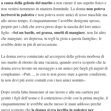
a causa della gelosia del marito
a non curare il suo aspetto fisico e
non poteva
non vestirsi nemmeno in maniera femminile. La donna
iscriversi in palestra
e non poteva avere amici di sesso maschile ma
allo stesso tempo, il cinquantunenne l’avrebbe denigrata spesso,
proprio per i chili che aveva preso dopo la nascita del loro unico
Sei un barile, sei grassa, smetti di mangiare
figlio. «
, non fai altro
che mangiare, sei depressa, tu togli la gioia a questa famiglia», le
avrebbe detto in più di un’occasione.
La donna aveva cominciato ad accorgersi della gelosia morbosa di
suo marito di ritorno da una vacanza, quando aveva scoperto che la
donna aveva inviato un messaggio a un amico per fargli gli auguri di
compleanno. «Putt…, io con te non posso stare a queste condizioni,
tu non devi più avere contatti con i tuoi amici uomini».
Dopo averla fatta rinunciare al suo lavoro e alla sua carriera per
gestire i figli dell’uomo e il contenzioso civile con la prima moglie, il
cinquantunenne le avrebbe anche messo le mani addosso perché
la donna si era iscritta in palestra per
aveva scoperto che