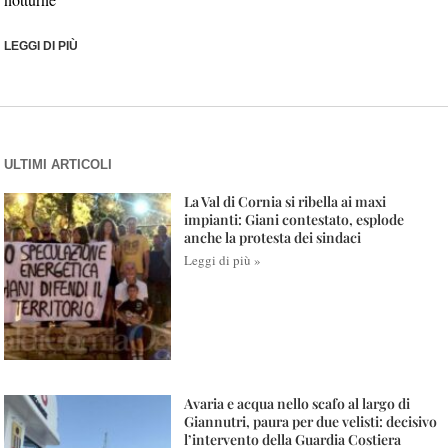
LEGGI DI PIÙ
ULTIMI ARTICOLI
La Val di Cornia si ribella ai maxi
impianti: Giani contestato, esplode
anche la protesta dei sindaci
Leggi di più »
Avaria e acqua nello scafo al largo di
Giannutri, paura per due velisti: decisivo
l’intervento della Guardia Costiera