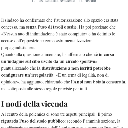
La pastasciuttata resistente all’Idroscalo
Il sindaco ha confermato che l’autorizzazione allo spazio era stata
senza l’uso di tavoli e sedie
concessa, ma
. Ha poi precisato che
«Nessun atto di intimidazione è stato compiuto» e ha definito le
accuse dell’opposizione come «strumentalizzazioni
propagandistiche».
è in corso
Quanto alla questione alimentare, ha affermato che «
un’indagine sul cibo uscito da un circolo sportivo»
,
la distribuzione a non iscritti potrebbe
puntualizzando che
configurare un’irregolarità
. «È un tema di legalità, non di
l’Anpi non è stata censurata
opinione», ha aggiunto, chiarendo che
,
ma sottoposta alle stesse regole previste per tutti.
I nodi della vicenda
Al centro della polemica ci sono tre aspetti principali. Il primo
riguarda l’uso del suolo pubblico
: secondo l’amministrazione, la
manifestazione organizzata dall’Anpi non aveva carattere “neutro” o