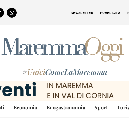
NEWSLETTER
PUBBLICITÀ
#
Unici
ComeLaMaremma
ti
Economia
Enogastronomia
Sport
Turi