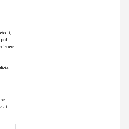
eicoli,
poi
r
contenere
lizia
ano
le di