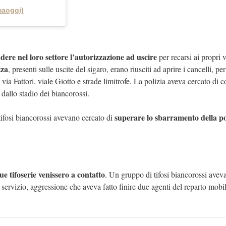
aoggi)
ndere nel loro settore l’autorizzazione ad uscire
per recarsi ai propri v
zza
, presenti sulle uscite del sigaro, erano riusciti ad aprire i cancelli, pe
via Fattori, viale Giotto e strade limitrofe. La polizia aveva cercato di 
a dallo stadio dei biancorossi.
superare lo sbarramento della po
 tifosi biancorossi avevano cercato di
ue tifoserie venissero a contatto
. Un gruppo di tifosi biancorossi avev
in servizio, aggressione che aveva fatto finire due agenti del reparto mobi