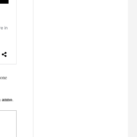
ione
n anno
.