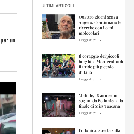
ULTIMI ARTICOLI
Quattro giorni senza
Angelo. Continuano le
ricerche con i cani
molecolari
 per un
Leggi di più »
Il coraggio dei piccoli
borghi: a Monterotondo
il Pride più piccolo
d’Italia
Leggi di più »
Matilde, 18 anni e un
sogno: da Follonica alla
finale di Miss Toscana
Leggi di più »
Follonica, stretta sulla