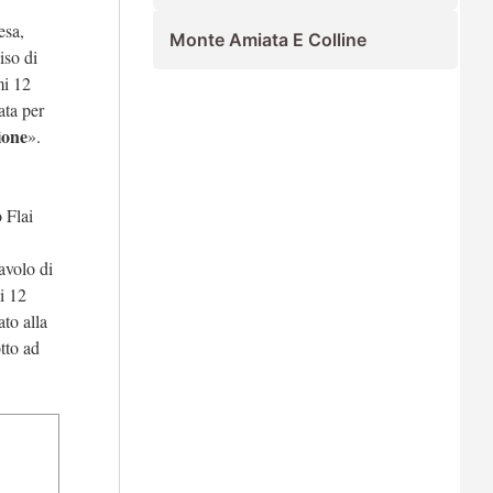
esa,
Monte Amiata E Colline
iso di
mi 12
ata per
ione
».
 Flai
avolo di
i 12
ato alla
tto ad