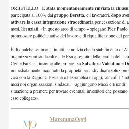
È stata momentaneamente rinviata la chiusura
ORBETELLO.
gruppo Beretta
dopo aver
partecipata al 100% dal
, e i lavoratori,
attivare la cassa integrazione straordinaria
per cessazione di at
licenziati
Pier Paolo
mesi,
. «In questo arco di tempo – spiegano
promuovere politiche attive del lavoro e di riqualificazione del p
È di qualche settimana, infatti, la notizia che lo stabilimento di A
organizzazioni sindacali e alle Rsu a seguito della perdita della
Salvatore Valentino
Da
Cgil e Fai Cisl, insieme alle proprie rsu
e
immediatamente incontrato la proprietà per individuare soluzioni co
crisi con la Regione Toscana e l’assemblea di oggi, venerdì 17 set
mesi noi organizzazioni sindacali – aggiungono Micci e Biondi 
situazione a premere per trovare eventuali investitori che possano 
esso collegato».
MaremmaOggi