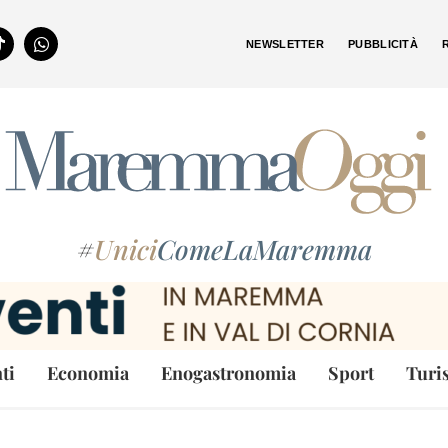
NEWSLETTER
PUBBLICITÀ
#
Unici
ComeLaMaremma
ti
Economia
Enogastronomia
Sport
Turi