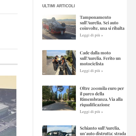
ULTIMI ARTICOLI
Tamponamento
sull’Aurelia. Sei auto
coinvolte, una si ribalta
Leggi di più »
Cade dalla moto
sull’Aurelia. Ferito un
motociclista
Leggi di più »
Oltre 200mila euro per
il parco della
Rimembranza. Via alla
riqualificazione
Leggi di più »
Schianto sull’Aurelia,
un’auto distrutta: strada