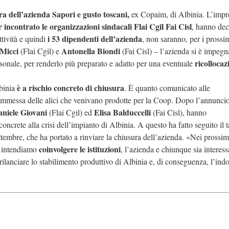
 dell’azienda Sapori e gusto toscani,
ex Copaim, di Albinia. L’impr
 incontrato le organizzazioni sindacali Flai Cgil Fai Cisl
, hanno dec
i 53 dipendenti dell’azienda
tività e quindi
, non saranno, per i prossi
 Micci
Antonella Biondi
(Flai Cgil) e
(Fai Cisl) – l’azienda si è impegn
ricollocaz
ersonale, per renderlo più preparato e adatto per una eventuale
è a rischio concreto di chiusura
lbinia
. È quanto comunicato alle
 commessa delle alici che venivano prodotte per la Coop. Dopo l’annuncio
niele Giovani
Elisa Balduccelli
(Flai Cgil) ed
(Fai Cisl), hanno
ncrete alla crisi dell’impianto di Albinia. A questo ha fatto seguito il t
tembre, che ha portato a rinviare la chiusura dell’azienda. «Nei prossim
coinvolgere le istituzioni
– intendiamo
, l’azienda e chiunque sia interess
rilanciare lo stabilimento produttivo di Albinia e, di conseguenza, l’indo