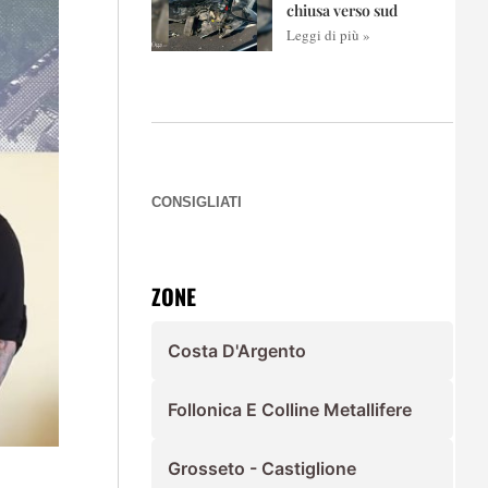
chiusa verso sud
Leggi di più »
CONSIGLIATI
ZONE
Costa D'Argento
Follonica E Colline Metallifere
Grosseto - Castiglione