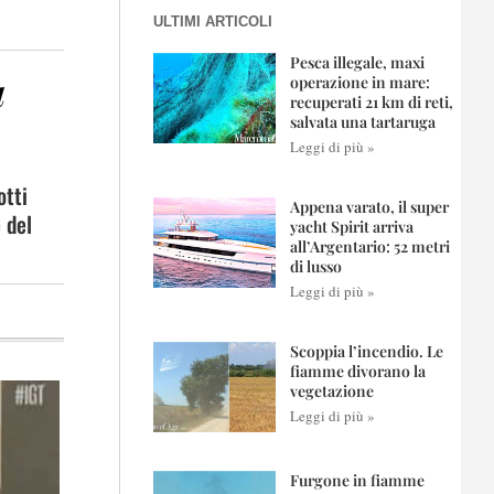
ULTIMI ARTICOLI
Pesca illegale, maxi
a
operazione in mare:
recuperati 21 km di reti,
salvata una tartaruga
Leggi di più »
otti
Appena varato, il super
 del
yacht Spirit arriva
all’Argentario: 52 metri
di lusso
Leggi di più »
Scoppia l’incendio. Le
fiamme divorano la
vegetazione
Leggi di più »
Furgone in fiamme