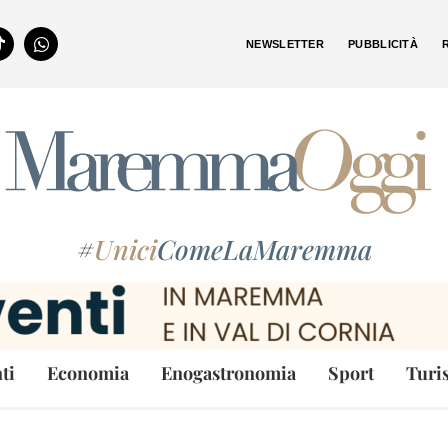
NEWSLETTER
PUBBLICITÀ
#
Unici
ComeLaMaremma
ti
Economia
Enogastronomia
Sport
Turi