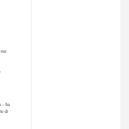
 sue
e
a – ha
ie di