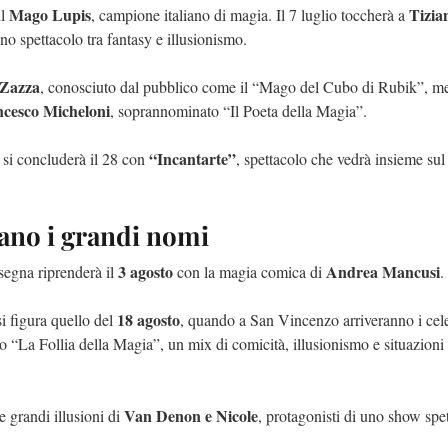
Mago Lupis
Tizia
il
, campione italiano di magia. Il 7 luglio toccherà a
no spettacolo tra fantasy e illusionismo.
Zazza
, conosciuto dal pubblico come il “Mago del Cubo di Rubik”, me
cesco Micheloni
, soprannominato “Il Poeta della Magia”.
“Incantarte”
si concluderà il 28 con
, spettacolo che vedrà insieme sul 
vano i grandi nomi
3 agosto
Andrea Mancusi
segna riprenderà il
con la magia comica di
.
18 agosto
si figura quello del
, quando a San Vincenzo arriveranno i cel
o “La Follia della Magia”, un mix di comicità, illusionismo e situazioni 
Van Denon e Nicole
e grandi illusioni di
, protagonisti di uno show spe