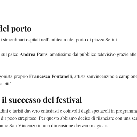
 del porto
traordinari ospitati nell’anfiteatro del porto di piazza Serini.
Andrea Paris
à sul palco
, amatissimo dal pubblico televisivo grazie alle
Francesco Fontanelli
gonista proprio
, artista sanvincenzino e campion
 città.
l successo del festival
ini e turisti davvero entusiasti e coinvolti dagli spettacoli in programm
dir poco strepitoso. Per questo abbiamo deciso di rilanciare con una ser
eranno San Vincenzo in una dimensione davvero magica».