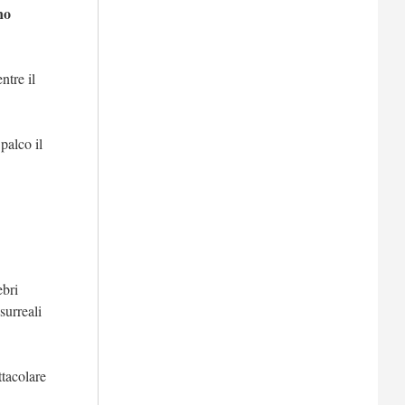
no
ntre il
palco il
ebri
surreali
ttacolare