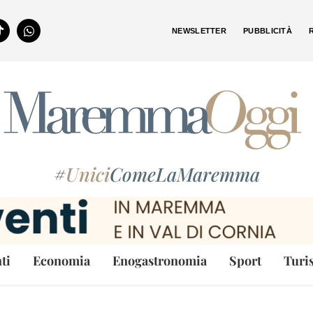
NEWSLETTER
PUBBLICITÀ
#
Unici
ComeLaMaremma
ti
Economia
Enogastronomia
Sport
Turi