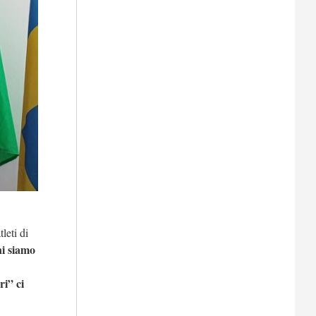
leti di
ni siamo
ri” ci