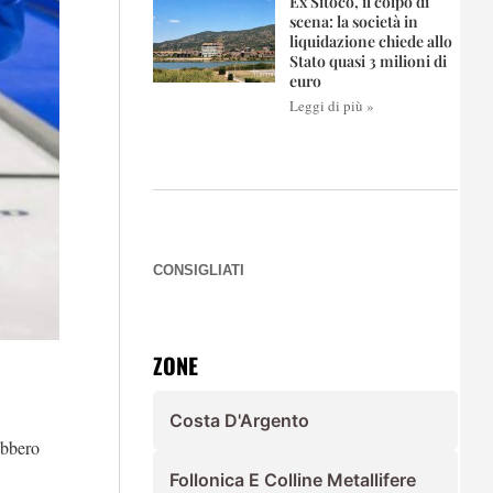
Ex Sitoco, il colpo di
scena: la società in
liquidazione chiede allo
Stato quasi 3 milioni di
euro
Leggi di più »
CONSIGLIATI
ZONE
Costa D'Argento
ebbero
Follonica E Colline Metallifere