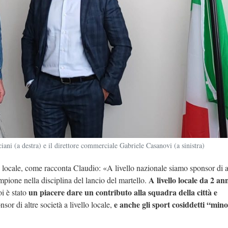
ciani (a destra) e il direttore commerciale Gabriele Casanovi (a sinistra)
o locale, come racconta Claudio: «A livello nazionale siamo sponsor di at
A livello locale da 2 an
pione nella disciplina del lancio del martello.
un piacere dare un contributo alla squadra della città e
oi è stato
e anche gli sport cosiddetti “mino
or di altre società a livello locale,