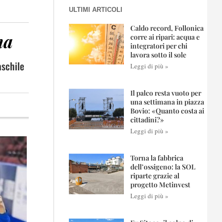
ULTIMI ARTICOLI
Caldo record, Follonica
ma
corre ai ripari: acqua e
integratori per chi
lavora sotto il sole
aschile
Leggi di più »
Il palco resta vuoto per
una settimana in piazza
Bovio: «Quanto costa ai
cittadini?»
Leggi di più »
Torna la fabbrica
dell’ossigeno: la SOL
riparte grazie al
progetto Metinvest
Leggi di più »