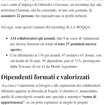
con i centri d’impiego di Orbetello e Grosseto, un recruiting day alla
polveriera Guzman, che ha consentito, in una sola giornata, di
assumere 22 persone
che rispondevano ai profili richiesti.
Ad oggi, sono questi i numeri del recruiting de LA ROQQA:
134 collaboratori già assunti
, altri 9 in corso di valutazione
ci sono 27 posizioni ancora
per diverse funzioni (in totale
aperte
);
Con riferimento ai 134 già assunti: 67 uomini e 67 donne, con
età media di 38 anni. 95 dipendenti, pari al 71%, provengono
dalla Toscana, di cui 41 da Monte Argentario.
Dipendenti formati e valorizzati
«La cura e l’attenzione ai bisogni e alle aspirazioni dei collaboratori
riflettono appieno la filosofia di Erqole. L’obiettivo è, innanzitutto,
“senso di
quello di coinvolgerli creando uno speciale e autentico
appartenenza”
, in cui poter esprimere al meglio le proprie