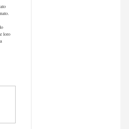
vato
nnato.
lo
le loro
la