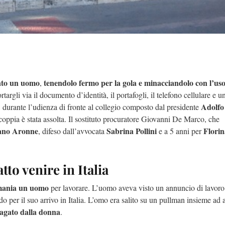
ato un uomo
tenendolo fermo per la gola e minacciandolo con l’uso
,
targli via il documento d’identità, il portafogli, il telefono cellulare e u
Adolfo
durante l’udienza di fronte al collegio composto dal presidente
 coppia è stata assolta. Il sostituto procuratore Giovanni De Marco, che
ano Aronne
Sabrina Pollini
Florin
, difeso dall’avvocata
e a 5 anni per
to venire in Italia
omania un uomo
per lavorare. L’uomo aveva visto un annuncio di lavoro
o per il suo arrivo in Italia. L’omo era salito su un pullman insieme ad a
pagato dalla donna
.