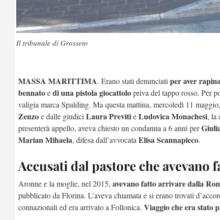
Il tribunale di Grosseto
MASSA MARITTIMA
per aver rapin
. Erano stati denunciati
bennato
di una pistola giocattolo
e
priva del tappo rosso. Per por
valigia marca Spalding. Ma questa mattina, mercoledì 11 maggio, 
Zenzo
Laura Previti
Ludovica Monachesi
e dalle giudici
e
, la
Giuli
presenterà appello, aveva chiesto un condanna a 6 anni per
Marian Mihaela
Elisa Scannapieco
, difesa dall’avvocata
.
Accusati dal pastore che avevano fat
avevano fatto arrivare dalla R
Aronne e la moglie, nel 2015,
pubblicato da Florina. L’aveva chiamata e si erano trovati d’accord
Viaggio che era stato 
connazionali ed era arrivato a Follonica.