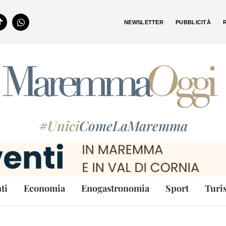
NEWSLETTER
PUBBLICITÀ
#
Unici
ComeLaMaremma
ti
Economia
Enogastronomia
Sport
Turi