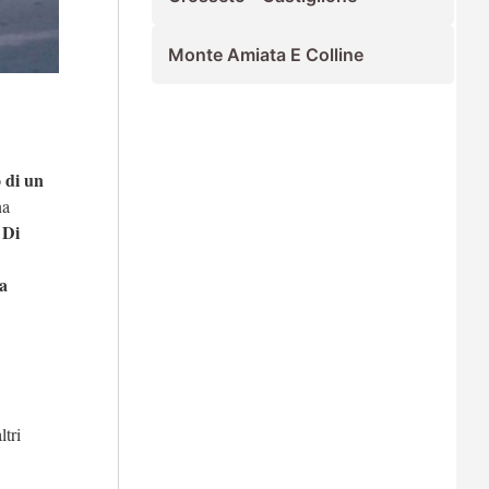
Monte Amiata E Colline
 di un
na
 Di
a
ltri