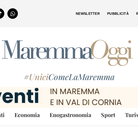
NEWSLETTER
PUBBLICITÀ
#
Unici
ComeLaMaremma
ti
Economia
Enogastronomia
Sport
Turi