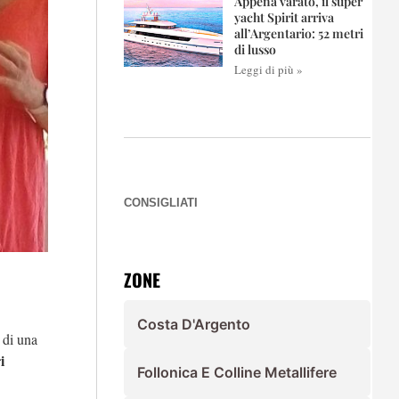
Appena varato, il super
yacht Spirit arriva
all’Argentario: 52 metri
di lusso
Leggi di più »
CONSIGLIATI
ZONE
Costa D'Argento
 di una
i
Follonica E Colline Metallifere