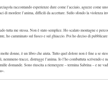
uarciagola raccontando esperienze dure come l’acciaio, aguzze come uno
i di mordere l’anima, difficili da accettare. Sullo sfondo la violenza inv
nudo tutta me stessa. Non è stato semplice. Ho scalato montagne e perco
te, ho camminato sul fuoco e sul ghiaccio. Poi ho deciso di pubblicare
molte donne, è un libro che aiuta. Tutto quel dolore non è fine a se ste
vidi, nemmeno tracce, distrugge l’anima. Io l’ho combattuta scrivendo e n
 mille domande. Sono riuscita a riemergere – termina Sabrina – e ne vad
ta».