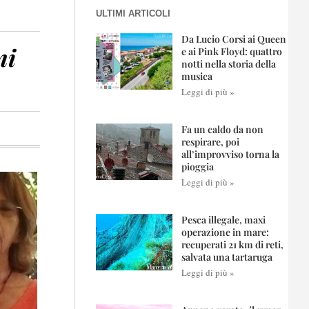
ULTIMI ARTICOLI
Da Lucio Corsi ai Queen
ni
e ai Pink Floyd: quattro
notti nella storia della
musica
Leggi di più »
Fa un caldo da non
respirare, poi
all’improvviso torna la
pioggia
Leggi di più »
Pesca illegale, maxi
operazione in mare:
recuperati 21 km di reti,
salvata una tartaruga
Leggi di più »