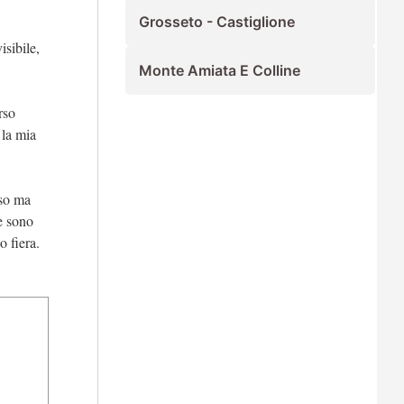
Grosseto - Castiglione
isibile,
Monte Amiata E Colline
rso
 la mia
sso ma
e sono
o fiera.