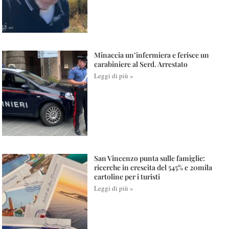
Minaccia un’infermiera e ferisce un
carabiniere al Serd. Arrestato
Leggi di più »
San Vincenzo punta sulle famiglie:
ricerche in crescita del 545% e 20mila
cartoline per i turisti
Leggi di più »