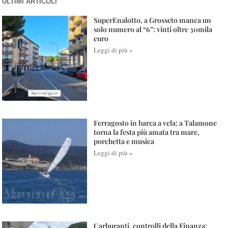
ULTIMI ARTICOLI
SuperEnalotto, a Grosseto manca un
solo numero al “6”: vinti oltre 30mila
euro
Leggi di più »
Ferragosto in barca a vela: a Talamone
torna la festa più amata tra mare,
porchetta e musica
Leggi di più »
Carburanti, controlli della Finanza: