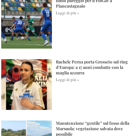
Buon pareggio per il FolGav a
Piancastagnaio
Leggi di più »
Rachele Perna porta Grosseto sul ring
d’Europa: a 17 anni combatte con la
maglia azzurra
Leggi di più »
Manutenzione “gentile” sul fosso della
Marsuola: vegetazione salvata dove
possibile