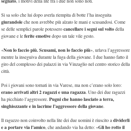
segnato
, i motivi della lite fra i due non sono noti.
Si sa solo che lui dopo averla riempita di botte l’ha inseguita
giurandole
che non avrebbe più alzato le mani e scusandosi. Come
cancellare i segni sul volto
se delle semplici parole potessero
della
ferite emotive
giovane e le
dopo un tale vile gesto.
Non lo faccio più. Scusami, non lo faccio più
«
», urlava l’aggressore
mentre la inseguiva durante la fuga della giovane. I due hanno fatto il
giro del complesso dei palazzi in via Vinzaglio nel centro storico della
città.
Poi i giovani sono tornati in via Varese, ma non c’erano solo loro:
erano arrivati altri 2 ragazzi e una ragazza
. Uno dei due ragazzi
Pugni che hanno lasciato a terra,
ha picchiato l’aggressore.
singhiozzante e in lacrime l’aggressore della giovane
.
dividerli
Il ragazzo non coinvolto nella lite dei due uomini è riuscito a
e a portare via l’amico
Gli ho rotto il
, che andando via ha detto: «