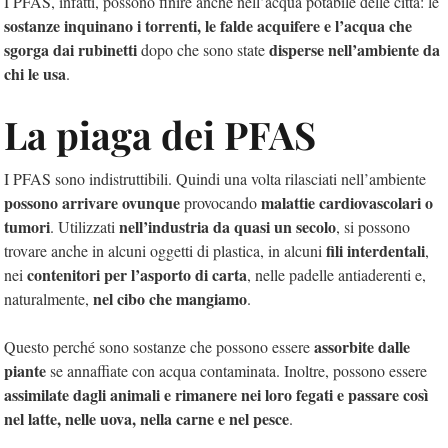
I PFAS, infatti, possono finire anche nell’acqua potabile delle città: le
sostanze inquinano i torrenti, le falde acquifere e l’acqua che
sgorga dai rubinetti
disperse nell’ambiente da
dopo che sono state
chi le usa
.
La piaga dei PFAS
I PFAS sono indistruttibili. Quindi una volta rilasciati nell’ambiente
possono arrivare ovunque
malattie cardiovascolari o
provocando
tumori
nell’industria da quasi un secolo
. Utilizzati
, si possono
fili interdentali
trovare anche in alcuni oggetti di plastica, in alcuni
,
contenitori per l’asporto di carta
nei
, nelle padelle antiaderenti e,
nel cibo che mangiamo
naturalmente,
.
assorbite dalle
Questo perché sono sostanze che possono essere
piante
se annaffiate con acqua contaminata. Inoltre, possono essere
assimilate dagli animali e rimanere nei loro fegati e passare così
nel latte, nelle uova, nella carne e nel pesce
.