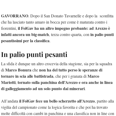
GAVORRANO
. Dopo il San Donato Tavarnelle e dopo la sconfitta
che ha lasciato tanto amaro in bocca per come è maturata contro i
il FolGav ha un altro impegno probante: ad Arezzo è
fiorentini,
infatti ancora un big-match
in palio punti
, terza contro quarta, con
pesantissimi per la classifica
.
In palio punti pesanti
La sfida è dunque un altro crocevia della stagione, sia per la squadra
Marco Bonura
non ha del tutto perso le speranze di
di
che
tornare in scia alle battistrada
Marco
, che per i granata di
Mariotti
tornato sulla panchina dell’Arezzo e ora anche in linea
,
di galleggiamento ad un solo punto dai minerari
.
il FolGav fece un bello scherzetto all’Arezzo
All’andata
, partito alla
vigilia del campionato come la logica favorita e che poi ha trovato
molte difficoltà con cambi in panchina e una classifica non in line con