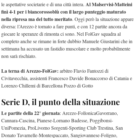
Al Malservisi-Matteini
le aspettative societarie e di una città intera.
finì 4-1 per i biancorossoblù con il largo punteggio maturato
nella ripresa ma del tutto meritato
. Oggi però la situazione appare
diversa: l’Arezzo è tornato a fare punti, e con 12 partite ancora da
giocare le speranze di rimonta ci sono. Nel FolGav squadra al
completo anche se rimane in forte dubbio Manuele Giustarini che in
settimana ha accusato un fastidio muscolare e molto probabilmente
non sarà rischiato.
La terna di Arezzo-FolGav:
arbitro Flavio Fantozzi di
Civitavecchia, assistenti Francesco Davide Bonaccorso di Catania e
Lorenzo Chillemi di Barcellona Pozzo di Gotto
Serie D, il punto della situazione
Le partite della 22° giornata
: Arezzo-FollonicaGavorrano,
Cannara-Cascina, Pianese-Lornano Badesse, Poggibonsi-
UniPomezia, ProLivorno Sorgenti-Sporting Club Trestina, San
Donato Tavarnelle-Montespaccato, Sangiovannese-Foligno,