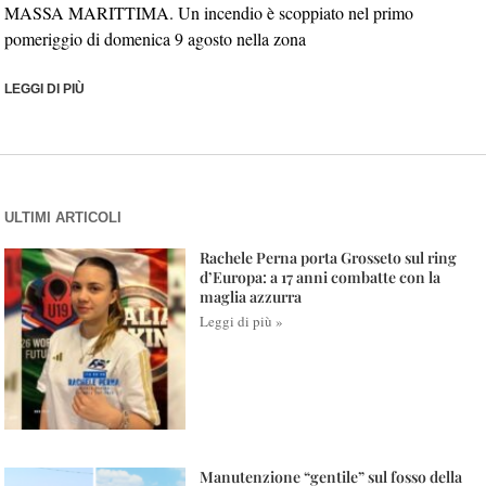
MASSA MARITTIMA. Un incendio è scoppiato nel primo
pomeriggio di domenica 9 agosto nella zona
LEGGI DI PIÙ
ULTIMI ARTICOLI
Rachele Perna porta Grosseto sul ring
d’Europa: a 17 anni combatte con la
maglia azzurra
Leggi di più »
Manutenzione “gentile” sul fosso della