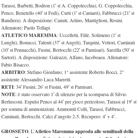
Tarassi, Barbetti, Bodron (1′ st A. Coppolecchia), G. Coppolecchia,
Penco, Benetello (40′ st Fedi), Curti (1′ st Camarri), Fabbrucci (21′ st
Bandiera). A disposizione: Canuti, Artino, Mantiglioni, Rosini.
Allenatore: Paolo Tollapi.
ATLETICO MAREMMA
: Uccelletti, Filiè, Solimeno (1′ st
Lunghi), Bonucci, Talenti (37′ st Angeli), Tarquini, Vettori, Caminati
(10′ st Pennacchi), Fusini, Bertocchi (22′ st Parnisari), Sarzilla (50′ st
Sartori). A disposizione: Galeazzi, Alfano, Iacoboaea. Allenatore:
Fabio Bisacco.
ARBITRO
: Stefano Giordano; 1° assistente Roberto Bocci, 2°
assistente Alessandro Luca Marretti.
RETI
: 34′ Fusini; 26′ st Fusini, 49′ st Parnisari.
NOTE
: è stato osservato 1′ di silenzio per la scomparsa di Silvio
Berlusconi. Espulsi Penco al 44′ per gioco pericoloso, Tarassi al 19′ st
per somma di ammonizioni. Ammoniti Colli, Tarassi, Fabbrucci,
Caminati, Bertocchi. Calci d’angolo 2-5. Recupero: 4′ + 4′.
GROSSETO
Atletico Maremma approda alle semifinali della
. L’