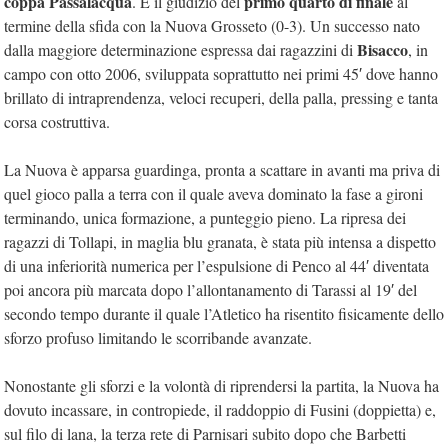
coppa Passalacqua
primo quarto di finale
. È il giudizio del
al
termine della sfida con la Nuova Grosseto (0-3). Un successo nato
Bisacco
dalla maggiore determinazione espressa dai ragazzini di
, in
campo con otto 2006, sviluppata soprattutto nei primi 45′ dove hanno
brillato di intraprendenza, veloci recuperi, della palla, pressing e tanta
corsa costruttiva.
La Nuova è apparsa guardinga, pronta a scattare in avanti ma priva di
quel gioco palla a terra con il quale aveva dominato la fase a gironi
terminando, unica formazione, a punteggio pieno. La ripresa dei
ragazzi di Tollapi, in maglia blu granata, è stata più intensa a dispetto
di una inferiorità numerica per l’espulsione di Penco al 44′ diventata
poi ancora più marcata dopo l’allontanamento di Tarassi al 19′ del
secondo tempo durante il quale l’Atletico ha risentito fisicamente dello
sforzo profuso limitando le scorribande avanzate.
Nonostante gli sforzi e la volontà di riprendersi la partita, la Nuova ha
dovuto incassare, in contropiede, il raddoppio di Fusini (doppietta) e,
sul filo di lana, la terza rete di Parnisari subito dopo che Barbetti