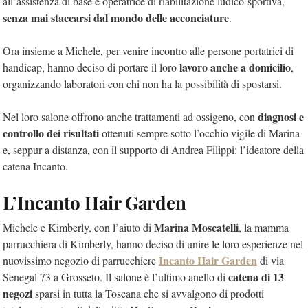
all’assistenza di base e operatrice di riabilitazione ludico-sportiva,
senza mai staccarsi dal mondo delle acconciature
.
Ora insieme a Michele, per venire incontro alle persone portatrici di
lavoro anche a domicilio
handicap, hanno deciso di portare il loro
,
organizzando laboratori con chi non ha la possibilità di spostarsi.
diagnosi e
Nel loro salone offrono anche trattamenti ad ossigeno, con
controllo dei risultati
ottenuti sempre sotto l’occhio vigile di Marina
e, seppur a distanza, con il supporto di Andrea Filippi: l’ideatore della
catena Incanto.
L’Incanto Hair Garden
Marina Moscatelli
Michele e Kimberly, con l’aiuto di
, la mamma
parrucchiera di Kimberly, hanno deciso di unire le loro esperienze nel
Incanto Hair Garden
nuovissimo negozio di parrucchiere
di via
catena di 13
Senegal 73 a Grosseto. Il salone è l’ultimo anello di
negozi
sparsi in tutta la Toscana che si avvalgono di prodotti