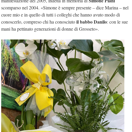
Simone Piani
manifestazione del 2005, indetta in memoria di
scomparso nel 2004. «Simone è sempre presente – dice Marina – nel
cuore mio e in quello di tutti i colleghi che hanno avuto modo di
il babbo Danilo
conoscerlo, compreso chi ha conosciuto
: con le sue
mani ha pettinato generazioni di donne di Grosseto».