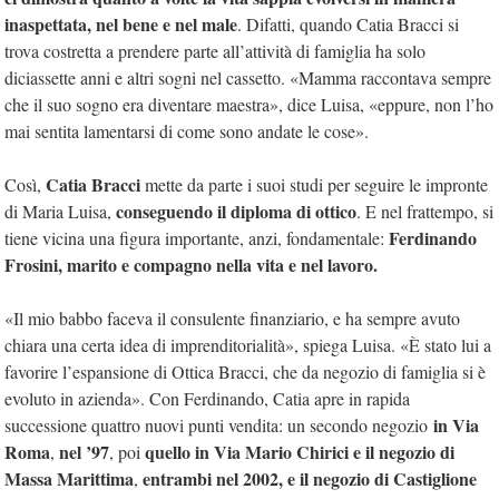
inaspettata, nel bene e nel male
. Difatti, quando Catia Bracci si
trova costretta a prendere parte all’attività di famiglia ha solo
diciassette anni e altri sogni nel cassetto. «Mamma raccontava sempre
che il suo sogno era diventare maestra», dice Luisa, «eppure, non l’ho
mai sentita lamentarsi di come sono andate le cose».
Catia Bracci
Così,
mette da parte i suoi studi per seguire le impronte
conseguendo il diploma di ottico
di Maria Luisa,
. E nel frattempo, si
Ferdinando
tiene vicina una figura importante, anzi, fondamentale:
Frosini, marito e compagno nella vita e nel lavoro.
«Il mio babbo faceva il consulente finanziario, e ha sempre avuto
chiara una certa idea di imprenditorialità», spiega Luisa. «È stato lui a
favorire l’espansione di Ottica Bracci, che da negozio di famiglia si è
evoluto in azienda». Con Ferdinando, Catia apre in rapida
in Via
successione quattro nuovi punti vendita: un secondo negozio
Roma
nel ’97
quello in Via Mario Chirici e il negozio di
,
, poi
Massa Marittima
entrambi nel 2002, e il negozio di
Castiglione
,