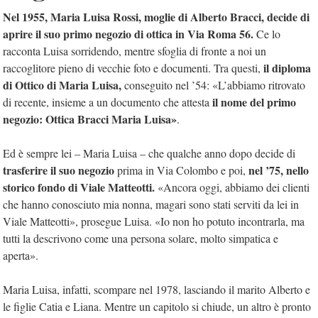
Nel 1955, Maria Luisa Rossi, moglie di Alberto Bracci, decide di
aprire il suo primo negozio di ottica in Via Roma 56.
Ce lo
racconta Luisa sorridendo, mentre sfoglia di fronte a noi un
il diploma
raccoglitore pieno di vecchie foto e documenti. Tra questi,
di Ottico di Maria Luisa,
conseguito nel ’54: «L’abbiamo ritrovato
il nome del primo
di recente, insieme a un documento che attesta
negozio: Ottica Bracci Maria Luisa»
.
Ed è sempre lei – Maria Luisa – che qualche anno dopo decide di
trasferire il suo negozio
nel ’75, nello
prima in Via Colombo e poi,
storico fondo di Viale Matteotti.
«Ancora oggi, abbiamo dei clienti
che hanno conosciuto mia nonna, magari sono stati serviti da lei in
Viale Matteotti», prosegue Luisa. «Io non ho potuto incontrarla, ma
tutti la descrivono come una persona solare, molto simpatica e
aperta».
Maria Luisa, infatti, scompare nel 1978, lasciando il marito Alberto e
le figlie Catia e Liana. Mentre un capitolo si chiude, un altro è pronto