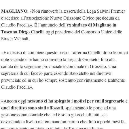
MAGLIANO
. «Non rinnoverò la tessera della Lega Salvini Premier
e aderisco all’associazione Nuovo Orizzonte Civico presieduta da
ex sindaco di Magliano in
Claudio Pacella». È l’annuncio dell’
Toscana Diego Cinelli
, oggi presidente del Consorzio Unico delle
Strade Vicinali.
«Ho deciso di compiere questo passo – afferma Cinelli- dopo le ormai
note vicende che hanno coinvolto la Lega di Grosseto, fino alla
caduta delle segreterie provinciale e comunale di Grosseto. Una
segreteria di cui facevo parte essendo stato eletto nel direttivo
provinciale ed in cui ho sempre sostenuto convintamente e lealmente
Claudio Pacella».
nessuno ci ha spiegato i motivi per cui il segretario e
«Ancora oggi
quel direttivo sono stati affossati
, spalancando le porte ad una
gestione commissariale che, ed è sotto gli occhi di tutti, sta
devastando a livello maremmano un partito che, fino a pochi mesi fa,
era considerato un gioiello in tutta la Toscana e in Italia».