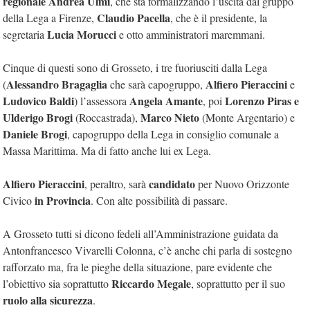
regionale Andrea Ulmi
, che sta formalizzando l’uscita dal gruppo
Claudio Pacella
della Lega a Firenze,
, che è il presidente, la
Lucia Morucci
segretaria
e otto amministratori maremmani.
Cinque di questi sono di Grosseto, i tre fuoriusciti dalla Lega
Alessandro Bragaglia
Alfiero Pieraccini
(
che sarà capogruppo,
e
Ludovico Baldi
Angela Amante
Lorenzo Piras e
) l’assessora
, poi
Ulderigo Brogi
Marco Nieto
(Roccastrada),
(Monte Argentario) e
Daniele Brogi
, capogruppo della Lega in consiglio comunale a
Massa Marittima. Ma di fatto anche lui ex Lega.
Alfiero Pieraccini
candidato
, peraltro, sarà
per Nuovo Orizzonte
in Provincia
Civico
. Con alte possibilità di passare.
A Grosseto tutti si dicono fedeli all’Amministrazione guidata da
Antonfrancesco Vivarelli Colonna, c’è anche chi parla di sostegno
rafforzato ma, fra le pieghe della situazione, pare evidente che
Riccardo Megale
l’obiettivo sia soprattutto
, soprattutto per il suo
ruolo alla sicurezza
.