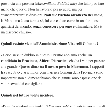
provincia una persona (
Massimiliano Baldini, ndr
) che tutto può fare
meno che questo. Non ha lavorato per ricucire, ma per
Non si è rivelato all’altezza del ruolo
“cancrenizzare” le divisioni.
,
la Maremma è una terra a sé, lui ci è caduto come in un altro posto
senza conoscere persone e dinamiche
qualsiasi del mondo,
. Ma è
un discorso chiuso».
Quindi restate vicini all’Amministrazione Vivarelli Colonna?
un
«Certo, nessun dubbio in questo. Peraltro abbiamo anche
candidato in Provincia, Alfiero Pieraccini
, che ha i voti per passare
il nostro peso in Maremma
alla grande. Questo dimostra
. I rapporti
fra esecutivo e assemblee consiliari nei Comuni della Provincia sono
importanti: non ci dimentichiamo che le giunte sono espressione dei
voti ricevuti dai consiglieri».
Quindi nel futuro volete incidere.
«Dopo le elezioni provinciali (
17 marzo, ndr
) si dovrà tenere conto di