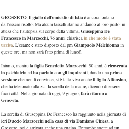
GROSSETO
giallo dell’omicidio di Istia
. Il
è ancora lontano
dall’essere risolto. Ma alcuni tasselli stanno andando al loro posto, in
Giuseppina De
attesa che l’autopsia sul corpo della vittima,
Francesco in Marzocchi, 76 anni
in che modo è stata
, chiarisca
uccisa
Giampaolo Melchionna
. L’esame è stato disposto dal pm
in
queste ore, ma non sarà fatto prima di lunedì.
la figlia Benedetta Marzocchi
ricoverata
Intanto, mentre
, 50 anni, è
in psichiatria
ha parlato con
gli inquirenti
prima
ed
, dando una
versione
il figlio Alfonsino
che non li convince, si è fatto vivo anche
,
che ha telefonato alla zia, la sorella della madre, dicendo di essere
farà ritorno a
fuori città. Nella giornata di oggi, 9 giugno,
Grosseto
.
La sorella di Giuseppina De Francesco ha raggiunto nella giornata di
Duccio Marzocchi nella casa di via Damiano Chiesa
ieri
, a
un
Grosseto, poi è arrivata anche una cugina. Entrambe strette ad