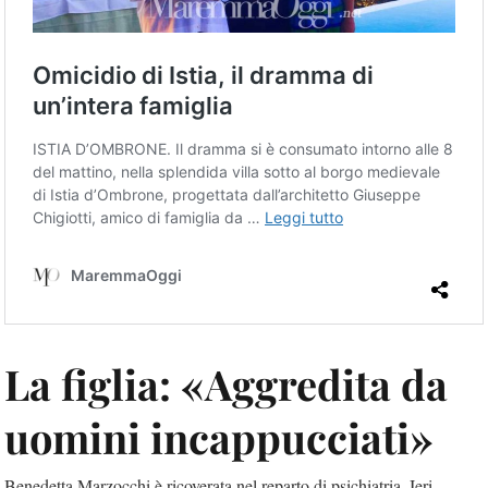
La figlia: «Aggredita da
uomini incappucciati»
Benedetta Marzocchi è ricoverata nel reparto di psichiatria. Ieri