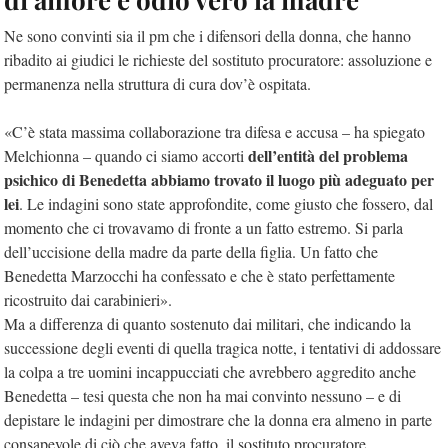
Ne sono convinti sia il pm che i difensori della donna, che hanno
ribadito ai giudici le richieste del sostituto procuratore: assoluzione e
permanenza nella struttura di cura dov’è ospitata.
«C’è stata massima collaborazione tra difesa e accusa – ha spiegato
dell’entità del problema
Melchionna – quando ci siamo accorti
psichico di Benedetta abbiamo trovato il luogo più adeguato per
lei
. Le indagini sono state approfondite, come giusto che fossero, dal
momento che ci trovavamo di fronte a un fatto estremo. Si parla
dell’uccisione della madre da parte della figlia. Un fatto che
Benedetta Marzocchi ha confessato e che è stato perfettamente
ricostruito dai carabinieri».
Ma a differenza di quanto sostenuto dai militari, che indicando la
successione degli eventi di quella tragica notte, i tentativi di addossare
la colpa a tre uomini incappucciati che avrebbero aggredito anche
Benedetta – tesi questa che non ha mai convinto nessuno – e di
depistare le indagini per dimostrare che la donna era almeno in parte
consapevole di ciò che aveva fatto, il sostituto procuratore