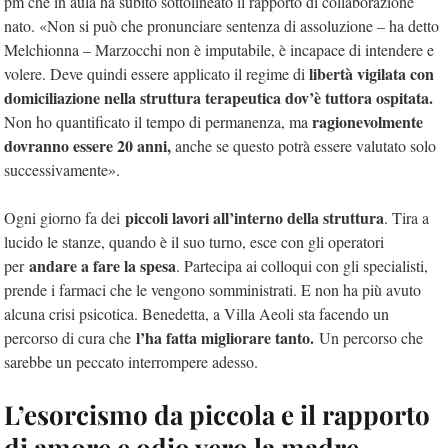
pm che in aula ha subito sottolineato il rapporto di collaborazione
nato. «Non si può che pronunciare sentenza di assoluzione – ha detto
Melchionna – Marzocchi non è imputabile, è incapace di intendere e
libertà vigilata con
volere. Deve quindi essere applicato il regime di
domiciliazione nella struttura terapeutica dov’è tuttora ospitata.
ragionevolmente
Non ho quantificato il tempo di permanenza, ma
dovranno essere 20 anni,
anche se questo potrà essere valutato solo
successivamente».
piccoli lavori all’interno della struttura
Ogni giorno fa dei
. Tira a
lucido le stanze, quando è il suo turno, esce con gli operatori
andare a fare la spesa
per
. Partecipa ai colloqui con gli specialisti,
prende i farmaci che le vengono somministrati. E non ha più avuto
alcuna crisi psicotica. Benedetta, a Villa Aeoli sta facendo un
l’ha fatta migliorare tanto.
percorso di cura che
Un percorso che
sarebbe un peccato interrompere adesso.
L’esorcismo da piccola e il rapporto
di amore e odio vero la madre