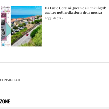
Da Lucio Corsi ai Queen e ai Pink Floyd:
quattro notti nella storia della musica
Leggi di più »
CONSIGLIATI
ZONE