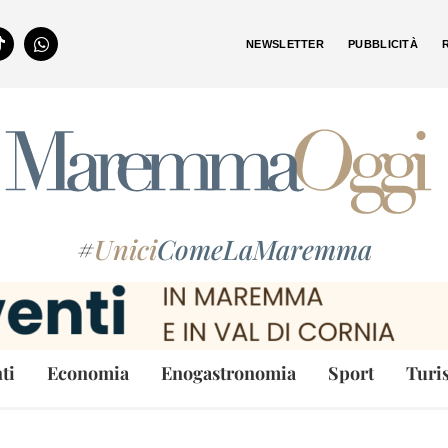
NEWSLETTER
PUBBLICITÀ
#
Unici
ComeLaMaremma
ti
Economia
Enogastronomia
Sport
Turi