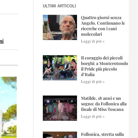
ULTIMI ARTICOLI
Quattro giorni senza
Angelo. Continuano le
ricerche con i cani
molecolari
ni
Leggi di più »
Il coraggio dei piccoli
borghi: a Monterotondo
il Pride più piccolo
d’Italia
Leggi di più »
Matilde, 18 anni e un
sogno: da Follonica alla
finale di Miss Toscana
Leggi di più »
Follonica, stretta sulla