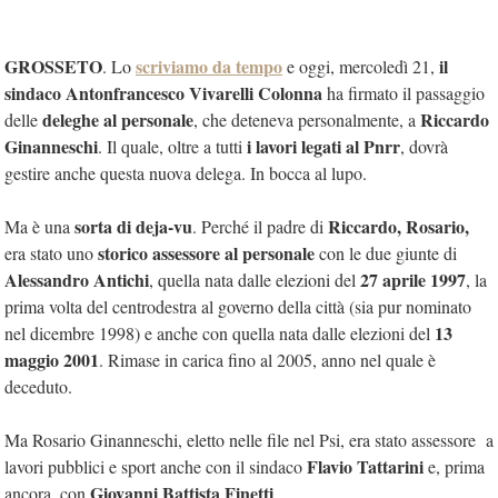
GROSSETO
scriviamo da tempo
il
. Lo
e oggi, mercoledì 21,
sindaco Antonfrancesco Vivarelli Colonna
ha firmato il passaggio
deleghe al personale
Riccardo
delle
, che deteneva personalmente, a
Ginanneschi
i lavori legati al Pnrr
. Il quale, oltre a tutti
, dovrà
gestire anche questa nuova delega. In bocca al lupo.
sorta di deja-vu
Riccardo, Rosario,
Ma è una
. Perché il padre di
storico assessore al personale
era stato uno
con le due giunte di
Alessandro Antichi
27 aprile 1997
, quella nata dalle elezioni del
, la
prima volta del centrodestra al governo della città (sia pur nominato
13
nel dicembre 1998) e anche con quella nata dalle elezioni del
maggio 2001
. Rimase in carica fino al 2005, anno nel quale è
deceduto.
Ma Rosario Ginanneschi, eletto nelle file nel Psi, era stato assessore a
Flavio Tattarini
lavori pubblici e sport anche con il sindaco
e, prima
Giovanni Battista Finetti
ancora, con
.