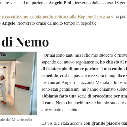
Angelo Pini
 fare visita ad un paziente,
, ricoverato dallo scorso 18 gen
 e recentissimo regolamento
voluto dalla
Regione Toscana
e ha pen
ro Angelo
, ricoverato ormai da molto tempo in ospedale.
e di Nemo
«Ormai sono tanti mesi che mio suocero è ricove
ho chiesto al 
sapendo del nuovo regolamento,
di fisioterapia di poter portare il mio canino 
ospedale
, così da passare mezz’ora tranquilla e
insieme ad Angelo – racconta Manola – In ospe
sono stati gentilissimi: mi hanno chiamato subit
abbiamo fatto una serie di procedure per a
il cane
. Nemo ha pochi mesi e ha mio suocero ci
affezionato da subito».
ale del Misericordia
con grande piacere da
La visita è stata accolta