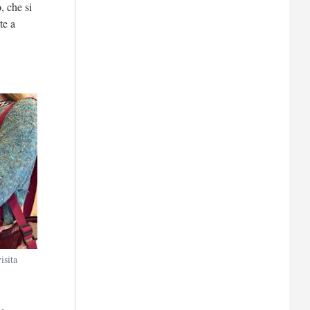
o
, che si
te a
isita