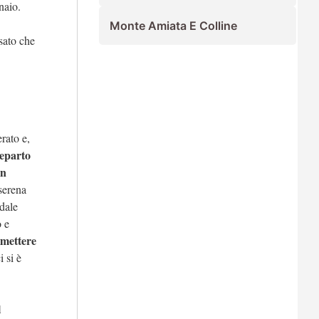
naio.
Monte Amiata E Colline
sato che
rato e,
reparto
in
 serena
dale
o e
mmettere
 si è
l