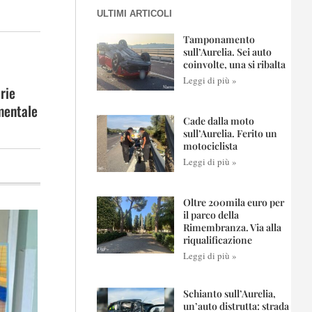
ULTIMI ARTICOLI
Tamponamento
sull’Aurelia. Sei auto
coinvolte, una si ribalta
Leggi di più »
rie
 mentale
Cade dalla moto
sull’Aurelia. Ferito un
motociclista
Leggi di più »
Oltre 200mila euro per
il parco della
Rimembranza. Via alla
riqualificazione
Leggi di più »
Schianto sull’Aurelia,
un’auto distrutta: strada