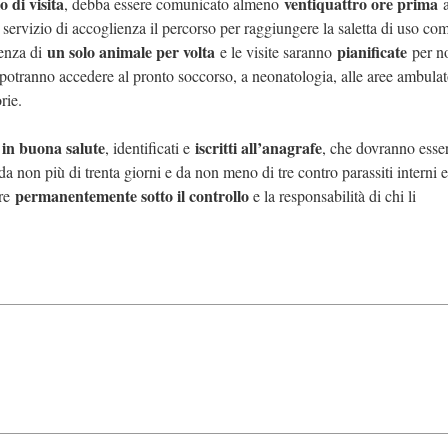
o di visita
ventiquattro ore prima
, debba essere comunicato almeno
a
l servizio di accoglienza il percorso per raggiungere la saletta di uso c
un solo animale per volta
pianificate
senza di
e le visite saranno
per no
 potranno accedere al pronto soccorso, a neonatologia, alle aree ambulato
rie.
 in buona salute
iscritti all’anagrafe
, identificati e
, che dovranno esse
 da non più di trenta giorni e da non meno di tre contro parassiti interni 
permanentemente sotto il controllo
re
e la responsabilità di chi li