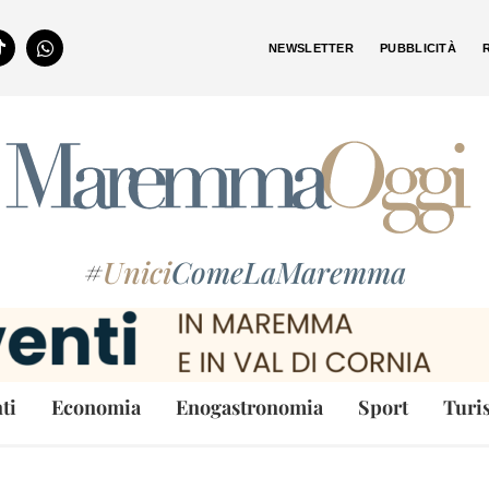
NEWSLETTER
PUBBLICITÀ
#
Unici
ComeLaMaremma
ti
Economia
Enogastronomia
Sport
Turi