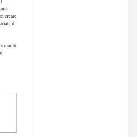
l
omune
n creare
riali, di
re muniti
ed