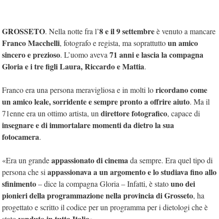
GROSSETO
8 e il 9 settembre
. Nella notte fra l’
è venuto a mancare
Franco Macchelli
un amico
, fotografo e regista, ma soprattutto
sincero e prezioso
71 anni e lascia la compagna
. L’uomo aveva
Gloria e i tre figli Laura, Riccardo e Mattia
.
ricordano come
Franco era una persona meravigliosa e in molti lo
un amico leale, sorridente e sempre pronto a offrire aiuto
. Ma il
direttore fotografico
71enne era un ottimo artista, un
, capace di
insegnare e di immortalare momenti da dietro la sua
fotocamera
.
appassionato di cinema
«Era un grande
da sempre. Era quel tipo di
appassionava a un argomento e lo studiava fino allo
persona che si
sfinimento
uno dei
– dice la compagna Gloria – Infatti, è stato
pionieri della programmazione nella provincia di Grosseto
, ha
progettato e scritto il codice per un programma per i dietologi che è
venduto in tutta Italia
stato
».