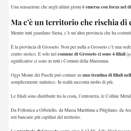
è emersa con forza nel di
Una sensazione che negli ultimi giorni
Ma c’è un territorio che rischia di
Mentre tutti guardano Siena, c’è un’altra provincia che ha costrui
È la provincia di Grosseto. Non per nulla a Grosseto c’è una sede
comune di Grosseto ci sono 4 filiali
centro storico. E solo nel
(p
significative ci sono in tutti i Comuni della Maremma.
una trentina di filiali ne
Oggi Monte dei Paschi può contare su
semplicemente statistico. In realtà racconta molto di più.
Le filiali sono distribuite tra la costa, l’entroterra, le Colline Meta
Da Follonica a Orbetello, da Massa Marittima a Pitigliano, da Arc
reti bancarie più capillari del territorio.
provincia di Grosseto
La
conta circa il 12,5% delle filiali tosca