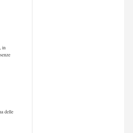
, in
esenze
na delle