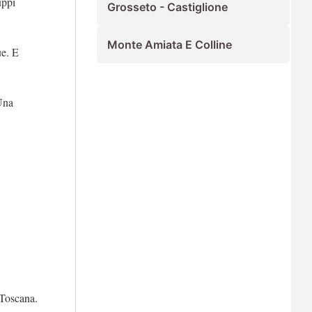
uppi
Grosseto - Castiglione
Monte Amiata E Colline
ue. E
 Una
 Toscana.