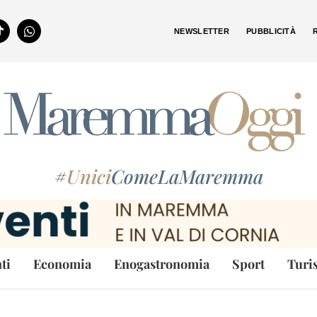
NEWSLETTER
PUBBLICITÀ
#
Unici
ComeLaMaremma
ti
Economia
Enogastronomia
Sport
Turi