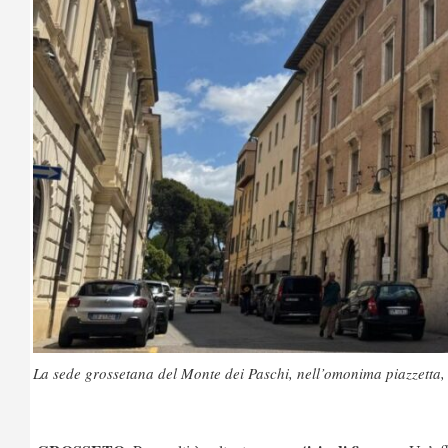
La sede grossetana del Monte dei Paschi, nell’omonima piazzetta, 