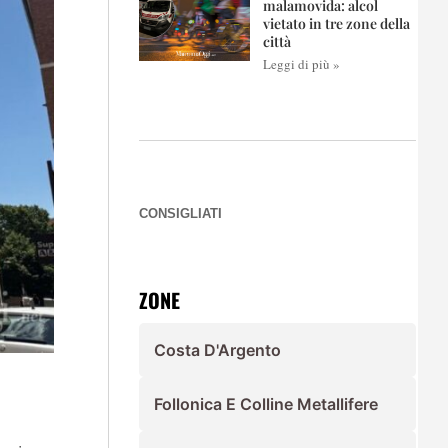
malamovida: alcol
vietato in tre zone della
città
Leggi di più »
CONSIGLIATI
ZONE
Costa D'Argento
Follonica E Colline Metallifere