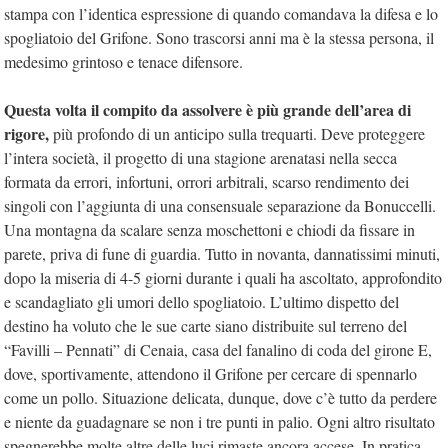
stampa con l’identica espressione di quando comandava la difesa e lo
spogliatoio del Grifone. Sono trascorsi anni ma è la stessa persona, il
medesimo grintoso e tenace difensore.
Questa volta il compito da assolvere è più grande dell’area di
rigore,
più profondo di un anticipo sulla trequarti. Deve proteggere
l’intera società, il progetto di una stagione arenatasi nella secca
formata da errori, infortuni, orrori arbitrali, scarso rendimento dei
singoli con l’aggiunta di una consensuale separazione da Bonuccelli.
Una montagna da scalare senza moschettoni e chiodi da fissare in
parete, priva di fune di guardia. Tutto in novanta, dannatissimi minuti,
dopo la miseria di 4-5 giorni durante i quali ha ascoltato, approfondito
e scandagliato gli umori dello spogliatoio. L’ultimo dispetto del
destino ha voluto che le sue carte siano distribuite sul terreno del
“Favilli – Pennati” di Cenaia, casa del fanalino di coda del girone E,
dove, sportivamente, attendono il Grifone per cercare di spennarlo
come un pollo. Situazione delicata, dunque, dove c’è tutto da perdere
e niente da guadagnare se non i tre punti in palio. Ogni altro risultato
spegnerebbe molte altre delle luci rimaste ancora accese. In pratica