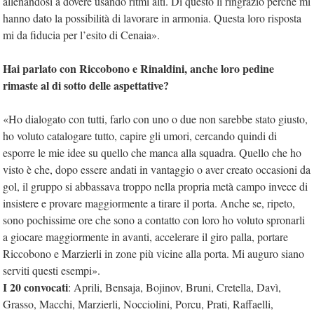
allenandosi a dovere usando ritmi alti. Di questo li ringrazio perché mi
hanno dato la possibilità di lavorare in armonia. Questa loro risposta
mi da fiducia per l’esito di Cenaia».
Hai parlato con Riccobono e Rinaldini, anche loro pedine
rimaste al di sotto delle aspettative?
«Ho dialogato con tutti, farlo con uno o due non sarebbe stato giusto,
ho voluto catalogare tutto, capire gli umori, cercando quindi di
esporre le mie idee su quello che manca alla squadra. Quello che ho
visto è che, dopo essere andati in vantaggio o aver creato occasioni da
gol, il gruppo si abbassava troppo nella propria metà campo invece di
insistere e provare maggiormente a tirare il porta. Anche se, ripeto,
sono pochissime ore che sono a contatto con loro ho voluto spronarli
a giocare maggiormente in avanti, accelerare il giro palla, portare
Riccobono e Marzierli in zone più vicine alla porta. Mi auguro siano
serviti questi esempi».
I 20 convocati
: Aprili, Bensaja, Bojinov, Bruni, Cretella, Davì,
Grasso, Macchi, Marzierli, Nocciolini, Porcu, Prati, Raffaelli,