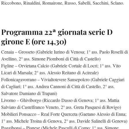
Riccobono, Rinaldini, Romairone, Russo, Sabelli, Sacchini, Sclano.
Programma 22ª giornata serie D
girone E (ore 14,30)
Cenaia – Grosseto (Gabriele Iurino di Venosa; 1° ass. Paolo Roselli di
Avellino, 2° ass. Simone Piomboni di Città di Castello)
Figline – Orvietana Calcio (Gabriele Cortale di Locri; 1° ass. Vito
Licari di Marsala; 2° ass. Alessio Reitano di Acireale)
Follonicagavorrano – Vivialtotevere Sansepolcro (Gabriele Caggiari
di Cagliari; 1° ass. Andrea Cannoni di Città di Castello, 2° ass.
Salvatore Damiano di Trapani)
Livorno – Ghiviborgo (Riccardo Dasso di Genova; 1° ass. Mattia
Salviato di Castelfranco Veneto, 2° ass. Greta Pasquesi di Rovigo)
Mobilieri Ponsacco – Real Forte Querceta (Gaetano Alessio di Enna;
1° ass. Michele Troina di Genova, 2° ass. Davide Salinelli di Genova)
Poggibonsi – Pianese (Michele Pasculli di Como; 1° ass. Simone