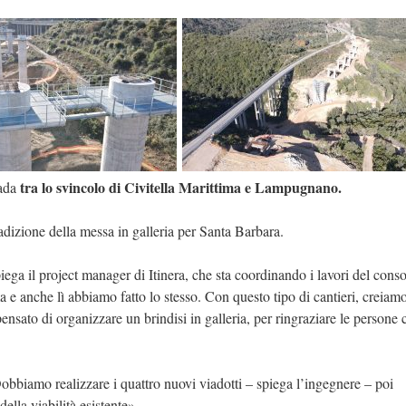
tra lo svincolo di Civitella Marittima e Lampugnano.
rada
radizione della messa in galleria per Santa Barbara.
ga il project manager di Itinera, che sta coordinando i lavori del conso
 anche lì abbiamo fatto lo stesso. Con questo tipo di cantieri, creiam
nsato di organizzare un brindisi in galleria, per ringraziare le persone 
«Dobbiamo realizzare i quattro nuovi viadotti – spiega l’ingegnere – poi
ella viabilità esistente».