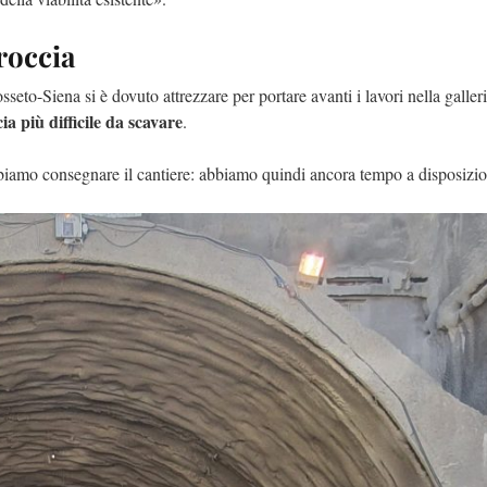
 roccia
seto-Siena si è dovuto attrezzare per portare avanti i lavori nella galleri
ia più difficile da scavare
.
iamo consegnare il cantiere: abbiamo quindi ancora tempo a disposizi