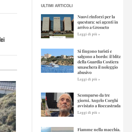
ULTIMI ARTICOLI
Nuovi rinforzi per la
questura: sei agenti in
arrivo a Grosseto
Leggi di più »
dei
Si fingono turisti e
salgono a bordo: il blitz
della Guardia Costiera
smaschera il noleggio
abusivo
Leggi di più »
Scomparso da tre
giorni. Angelo Corghi
avvistato a Roccastrada
Leggi di più »
Fiamme nella macchia.