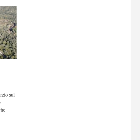
rzio sul
o
che