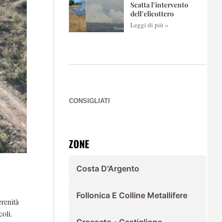
Scatta l’intervento
dell’elicottero
Leggi di più »
CONSIGLIATI
ZONE
Costa D'Argento
Follonica E Colline Metallifere
erenità
coli.