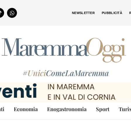
NEWSLETTER
PUBBLICITÀ
#
Unici
ComeLaMaremma
ti
Economia
Enogastronomia
Sport
Turi