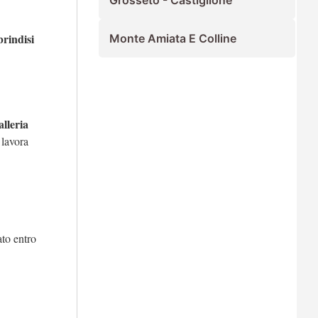
Grosseto - Castiglione
rindisi
Monte Amiata E Colline
alleria
 lavora
ato entro