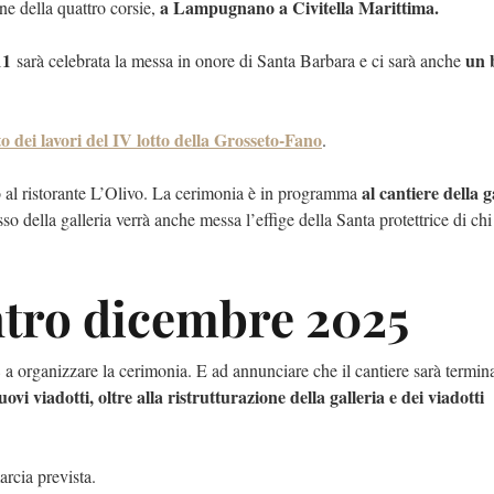
a Lampugnano a Civitella Marittima.
ne della quattro corsie,
 11
un b
sarà celebrata la messa in onore di Santa Barbara e ci sarà anche
to dei lavori del IV lotto della Grosseto-Fano
.
al cantiere della g
o al ristorante L’Olivo. La cerimonia è in programma
sso della galleria verrà anche messa l’effige della Santa protettrice di chi
ntro dicembre 2025
78 a organizzare la cerimonia. E ad annunciare che il cantiere sarà termin
ovi viadotti, oltre alla ristrutturazione della galleria e dei viadotti
arcia prevista.