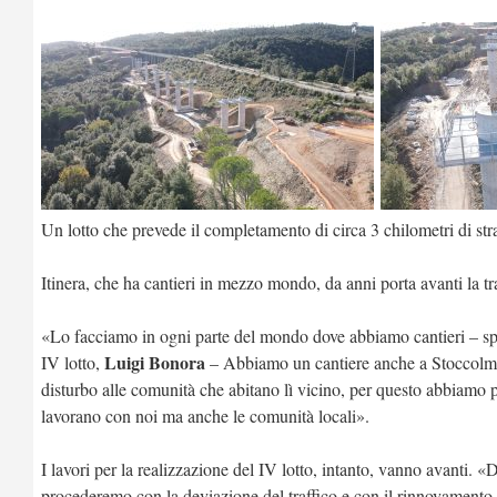
Un lotto che prevede il completamento di circa 3 chilometri di st
Itinera, che ha cantieri in mezzo mondo, da anni porta avanti la t
«Lo facciamo in ogni parte del mondo dove abbiamo cantieri – spie
Luigi Bonora
IV lotto,
– Abbiamo un cantiere anche a Stoccolma e
disturbo alle comunità che abitano lì vicino, per questo abbiamo pe
lavorano con noi ma anche le comunità locali».
I lavori per la realizzazione del IV lotto, intanto, vanno avanti. 
procederemo con la deviazione del traffico e con il rinnovamento d