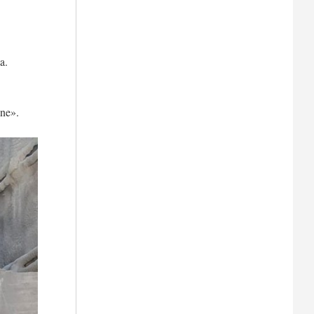
a.
one».