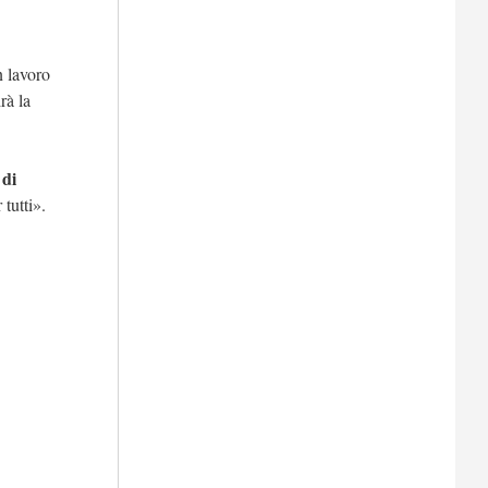
n lavoro
rà la
 di
 tutti».