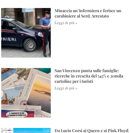
Minaccia un’infermiera e ferisce un
carabiniere al Serd. Arrestato
Leggi di più »
San Vincenzo punta sulle famiglie:
ricerche in crescita del 545% e 20mila
cartoline per i turisti
Leggi di più »
Da Lucio Corsi ai Queen e ai Pink Floyd: