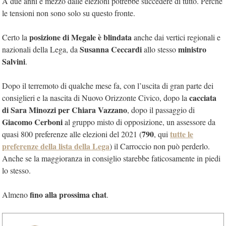
A due anni e mezzo dalle elezioni potrebbe succedere di tutto. Perché
le tensioni non sono solo su questo fronte.
posizione di Megale è blindata
Certo la
anche dai vertici regionali e
Susanna Ceccardi
ministro
nazionali della Lega, da
allo stesso
Salvini
.
Dopo il terremoto di qualche mese fa, con l’uscita di gran parte dei
cacciata
consiglieri e la nascita di Nuovo Orizzonte Civico, dopo la
di Sara Minozzi per Chiara Vazzano
, dopo il passaggio di
Giacomo Cerboni
al gruppo misto di opposizione, un assessore da
790
tutte le
quasi 800 preferenze alle elezioni del 2021 (
, qui
preferenze della lista della Lega
) il Carroccio non può perderlo.
Anche se la maggioranza in consiglio starebbe faticosamente in piedi
lo stesso.
fino alla prossima chat
Almeno
.