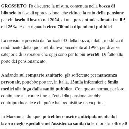
GROSSETO
bozza di
. Fa discutere la misura, contenuta nella
bilancio
riduce la rata della pensione
in fase di approvazione, che
lascia il lavoro nel 2024
percentuale stimata tra il 5
per chi
, di
una
e il 25%
circa 700mila dipendenti pubblici
. E che riguarda
.
La revisione prevista dall’articolo 33 della bozza, infatti, modifica il
rendimento della quota retributiva precedente al 1996, per diverse
over60
categorie di lavoratori che oggi sono per lo più
. Di fatto a
lle
porte del pensionamento.
comparto sanitario
mancanza
Andando sul
, già sofferente per
personale
13mila infermieri e 8mila
, potrebbe portare, in Italia,
medici
fuga dalla sanità pubblica
alla
. Con questa norma, per
loro,
continuare a lavorare fino all’età della pensione sarebbe
controproducente e chi può e ha i requisiti se ne va prima
.
potrebbero uscire anticipatamente dal
In Maremma, dunque,
lavoro negli ospedali e nell’assistenza sanitaria
oltre 50
territoriale