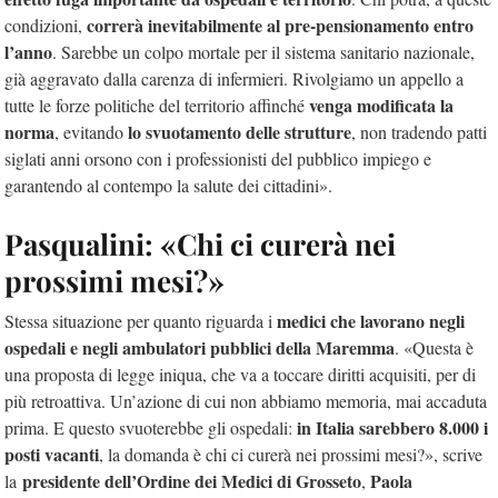
correrà inevitabilmente al pre-pensionamento entro
condizioni,
l’anno
. Sarebbe un colpo mortale per il sistema sanitario nazionale,
già aggravato dalla carenza di infermieri. Rivolgiamo un appello a
venga modificata la
tutte le forze politiche del territorio affinché
norma
lo svuotamento delle strutture
, evitando
, non tradendo patti
siglati anni orsono con i professionisti del pubblico impiego e
garantendo al contempo la salute dei cittadini».
Pasqualini: «Chi ci curerà nei
prossimi mesi?»
medici che lavorano negli
Stessa situazione per quanto riguarda i
ospedali e negli ambulatori pubblici della Maremma
. «Questa è
una proposta di legge iniqua, che va a toccare diritti acquisiti, per di
più retroattiva. Un’azione di cui non abbiamo memoria, mai accaduta
in Italia sarebbero 8.000 i
prima. E questo svuoterebbe gli ospedali:
posti vacanti
, la domanda è chi ci curerà nei prossimi mesi?»,
scrive
presidente dell’Ordine dei Medici di Grosseto
Paola
la
,