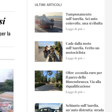
ULTIMI ARTICOLI
Tamponamento
si
sull’Aurelia. Sei auto
coinvolte, una si ribalta
Leggi di più »
per la
Cade dalla moto
sull’Aurelia. Ferito un
motociclista
Leggi di più »
Oltre 200mila euro per
il parco della
Rimembranza. Via alla
riqualificazione
Leggi di più »
Schianto sull’Aurelia,
un’auto distrutta: strada