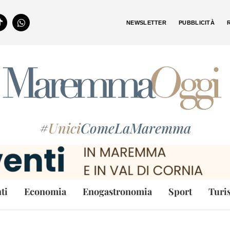
NEWSLETTER
PUBBLICITÀ
#
Unici
ComeLaMaremma
ti
Economia
Enogastronomia
Sport
Turi