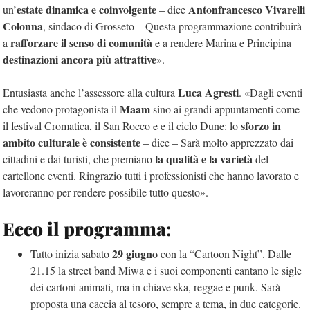
estate dinamica e coinvolgente
Antonfrancesco Vivarelli
un’
– dice
Colonna
, sindaco di Grosseto – Questa programmazione contribuirà
rafforzare il senso di comunità
a
e a rendere Marina e Principina
destinazioni ancora più attrattive
».
Luca Agresti
Entusiasta anche l’assessore alla cultura
. «Dagli eventi
Maam
che vedono protagonista il
sino ai grandi appuntamenti come
sforzo in
il festival Cromatica, il San Rocco e e il ciclo Dune: lo
ambito culturale è consistente
– dice – Sarà molto apprezzato dai
la qualità e la varietà
cittadini e dai turisti, che premiano
del
cartellone eventi. Ringrazio tutti i professionisti che hanno lavorato e
lavoreranno per rendere possibile tutto questo».
Ecco il programma
:
29 giugno
Tutto inizia sabato
con la “Cartoon Night”. Dalle
21.15 la street band Miwa e i suoi componenti cantano le sigle
dei cartoni animati, ma in chiave ska, reggae e punk. Sarà
proposta una caccia al tesoro, sempre a tema, in due categorie.