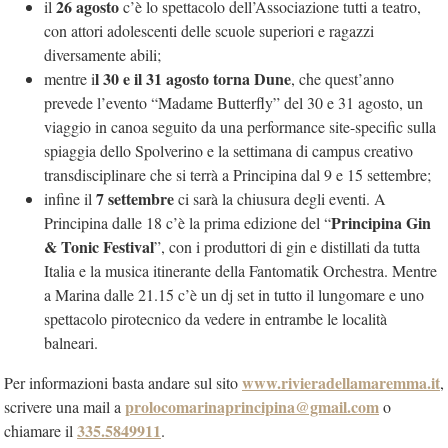
26 agosto
il
c’è lo spettacolo dell’Associazione tutti a teatro,
con attori adolescenti delle scuole superiori e ragazzi
diversamente abili;
l 30 e il 31 agosto torna Dune
mentre i
, che quest’anno
prevede l’evento “Madame Butterfly” del 30 e 31 agosto, un
viaggio in canoa seguito da una performance site-specific sulla
spiaggia dello Spolverino e la settimana di campus creativo
transdisciplinare che si terrà a Principina dal 9 e 15 settembre;
7 settembre
infine il
ci sarà la chiusura degli eventi. A
Principina Gin
Principina dalle 18 c’è la prima edizione del “
& Tonic Festival
”, con i produttori di gin e distillati da tutta
Italia e la musica itinerante della Fantomatik Orchestra. Mentre
a Marina dalle 21.15 c’è un dj set in tutto il lungomare e uno
spettacolo pirotecnico da vedere in entrambe le località
balneari.
www.rivieradellamaremma.it
Per informazioni basta andare sul sito
,
prolocomarinaprincipina@gmail.com
scrivere una mail a
o
335.5849911
chiamare il
.