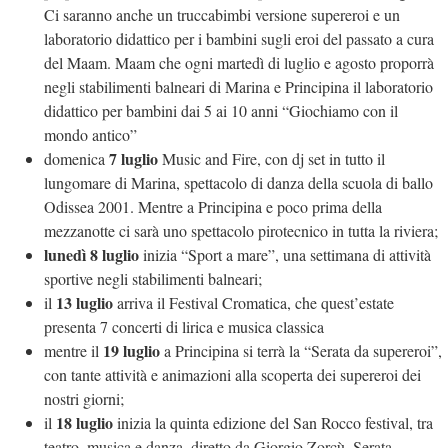
Ci saranno anche un truccabimbi versione supereroi e un
laboratorio didattico per i bambini sugli eroi del passato a cura
del Maam. Maam che ogni martedì di luglio e agosto proporrà
negli stabilimenti balneari di Marina e Principina il laboratorio
didattico per bambini dai 5 ai 10 anni “Giochiamo con il
mondo antico”
7 luglio
domenica
Music and Fire, con dj set in tutto il
lungomare di Marina, spettacolo di danza della scuola di ballo
Odissea 2001. Mentre a Principina e poco prima della
mezzanotte ci sarà uno spettacolo pirotecnico in tutta la riviera;
lunedì 8 luglio
inizia “Sport a mare”, una settimana di attività
sportive negli stabilimenti balneari;
13 luglio
il
arriva il Festival Cromatica, che quest’estate
presenta 7 concerti di lirica e musica classica
19 luglio
mentre il
a Principina si terrà la “Serata da supereroi”,
con tante attività e animazioni alla scoperta dei supereroi dei
nostri giorni;
18 luglio
il
inizia la quinta edizione del San Rocco festival, tra
teatro, musica e danza, diretto da Giorgio Zorcù. Serata