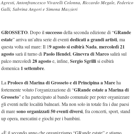
Agresti, Antonfrancesco Vivarelli Colonna, Riccardo Megale, Federico
Galli, Sabrina Angori e Simona Mazzieri
GROSSETO
successo
GRande
. Dopo il
della seconda edizione di “
estate
dedicati a grandi artisti
” arriva un’altra serie di eventi
, ma
9 agosto si esibirà Nada
mercoledì 21
questa volta sul mare: Il 1
,
agosto
Paolo Hendel
Ginevra di Marco
sarà il turno di
,
salirà sul
28 agosto
Sergio Sgrilli
palco mercoledì
e, infine,
si esibirà
1 settembre
domenica
.
Proloco di Marina di Grosseto e di Principina a Mare
La
ha
GRande estate a Marina di
fortemente voluto l’organizzazione di “
Grosseto
” e ha partecipato al bando comunale per poter organizzare
gli eventi nelle località balneari. Ma non solo in totale fra i due paesi
sono organizzati 50 eventi diversi
di mare
, fra concerti, sport, stand
up opera, mercatini e giochi per i bambini.
«È il secondo anno che organizziamo “GRande estate” e stiamo