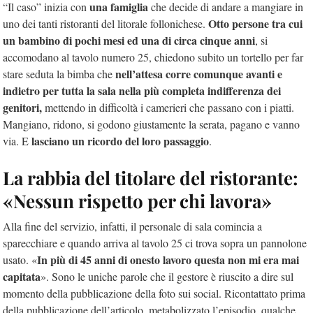
una famiglia
“Il caso” inizia con
che decide di andare a mangiare in
Otto persone tra cui
uno dei tanti ristoranti del litorale follonichese.
un bambino di pochi mesi ed una di circa cinque anni
, si
accomodano al tavolo numero 25, chiedono subito un tortello per far
nell’attesa corre comunque avanti e
stare seduta la bimba che
indietro per tutta la sala nella più completa indifferenza dei
genitori,
mettendo in difficoltà i camerieri che passano con i piatti.
Mangiano, ridono, si godono giustamente la serata, pagano e vanno
lasciano un ricordo del loro passaggio
via. E
.
La rabbia del titolare del ristorante:
«Nessun rispetto per chi lavora»
Alla fine del servizio, infatti, il personale di sala comincia a
sparecchiare e quando arriva al tavolo 25 ci trova sopra un pannolone
In più di 45 anni di onesto lavoro questa non mi era mai
usato. «
capitata
». Sono le uniche parole che il gestore è riuscito a dire sul
momento della pubblicazione della foto sui social. Ricontattato prima
della pubblicazione dell’articolo, metabolizzato l’episodio, qualche