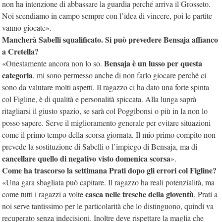
non ha intenzione di abbassare la guardia perché arriva il Grosseto.
Noi scendiamo in campo sempre con l’idea di vincere, poi le partite
vanno giocate».
Mancherà Sabelli squalificato. Si può prevedere Bensaja affianco
a Cretella?
Bensaja è un lusso per questa
«Onestamente ancora non lo so.
categoria
, mi sono permesso anche di non farlo giocare perché ci
sono da valutare molti aspetti. Il ragazzo ci ha dato una forte spinta
col Figline, è di qualità e personalità spiccata. Alla lunga saprà
ritagliarsi il giusto spazio, se sarà col Poggibonsi o più in la non lo
posso sapere. Serve il miglioramento generale per evitare situazioni
come il primo tempo della scorsa giornata. Il mio primo compito non
prevede la sostituzione di Sabelli o l’impiego di Bensaja, ma di
cancellare quello di negativo visto domenica scorsa
».
Come ha trascorso la settimana Prati dopo gli errori col Figline?
«Una gara sbagliata può capitare. Il ragazzo ha reali potenzialità, ma
casca nelle tresche della gioventù
come tutti i ragazzi a volte
. Prati a
noi serve tantissimo per le particolarità che lo distinguono, quindi va
recuperato senza indecisioni. Inoltre deve rispettare la maglia che