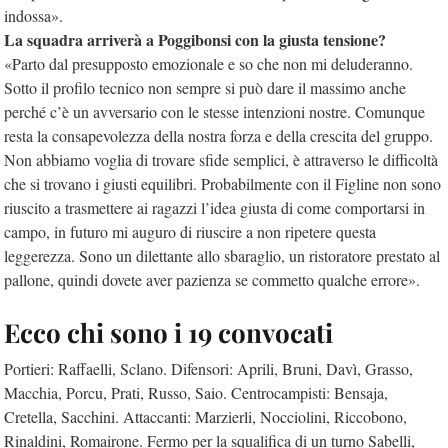
indossa».
La squadra arriverà a Poggibonsi con la giusta tensione?
«Parto dal presupposto emozionale e so che non mi deluderanno.
Sotto il profilo tecnico non sempre si può dare il massimo anche
perché c’è un avversario con le stesse intenzioni nostre. Comunque
resta la consapevolezza della nostra forza e della crescita del gruppo.
Non abbiamo voglia di trovare sfide semplici, è attraverso le difficoltà
che si trovano i giusti equilibri. Probabilmente con il Figline non sono
riuscito a trasmettere ai ragazzi l’idea giusta di come comportarsi in
campo, in futuro mi auguro di riuscire a non ripetere questa
leggerezza. Sono un dilettante allo sbaraglio, un ristoratore prestato al
pallone, quindi dovete aver pazienza se commetto qualche errore».
Ecco chi sono i 19 convocati
Portieri: Raffaelli, Sclano. Difensori: Aprili, Bruni, Davì, Grasso,
Macchia, Porcu, Prati, Russo, Saio. Centrocampisti: Bensaja,
Cretella, Sacchini. Attaccanti: Marzierli, Nocciolini, Riccobono,
Rinaldini, Romairone. Fermo per la squalifica di un turno Sabelli,