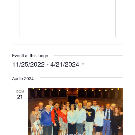
r
i
z
z
o
Eventi at this luogo
11/25/2022
 - 
4/21/2024
S
Aprile 2024
e
l
DOM
e
21
z
i
o
n
a