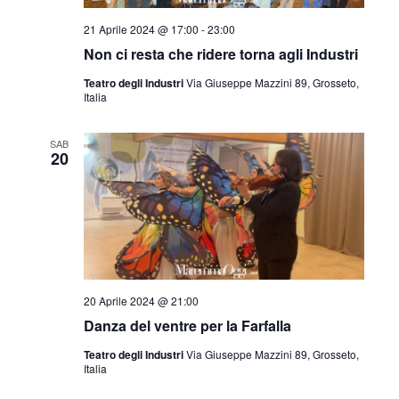
l
a
21 Aprile 2024 @ 17:00
-
23:00
d
Non ci resta che ridere torna agli Industri
a
Teatro degli Industri
Via Giuseppe Mazzini 89, Grosseto,
t
Italia
a
.
SAB
20
20 Aprile 2024 @ 21:00
Danza del ventre per la Farfalla
Teatro degli Industri
Via Giuseppe Mazzini 89, Grosseto,
Italia