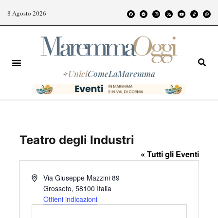
8 Agosto 2026
#
Unici
ComeLaMaremma
Teatro degli Industri
« Tutti gli Eventi
I
Via Giuseppe Mazzini 89
n
Grosseto
,
58100
Italia
d
Ottieni indicazioni
i