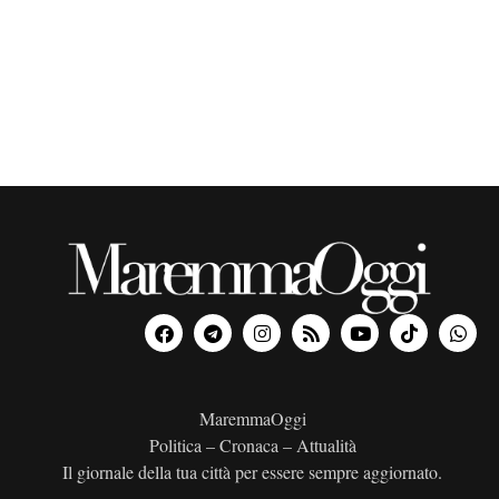
o
n
a
l
a
d
a
t
a
.
MaremmaOggi
Politica – Cronaca – Attualità
Il giornale della tua città per essere sempre aggiornato.