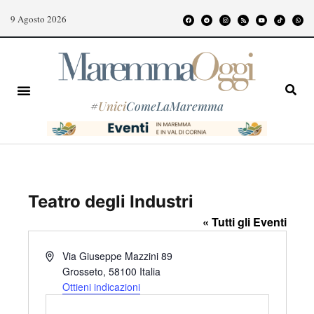
9 Agosto 2026
#
Unici
ComeLaMaremma
Teatro degli Industri
« Tutti gli Eventi
I
Via Giuseppe Mazzini 89
n
Grosseto
,
58100
Italia
d
Ottieni indicazioni
i