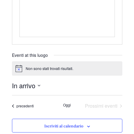
r
i
z
z
o
Eventi at this luogo
Non sono stati trovati risultati.
N
o
t
In arrivo
i
c
S
e
e
Oggi
Prossimi eventi
Eventi
precedenti
l
e
z
Iscriviti al calendario
i