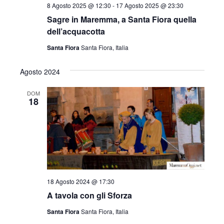
a
8 Agosto 2025 @ 12:30
-
17 Agosto 2025 @ 23:30
d
Sagre in Maremma, a Santa Fiora quella
a
dell’acquacotta
t
Santa Fiora
Santa Fiora, Italia
a
.
Agosto 2024
DOM
18
18 Agosto 2024 @ 17:30
A tavola con gli Sforza
Santa Fiora
Santa Fiora, Italia