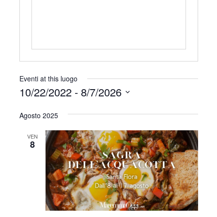
r
i
z
z
o
Eventi at this luogo
10/22/2022
 - 
8/7/2026
S
Agosto 2025
e
l
VEN
e
8
z
i
o
n
a
l