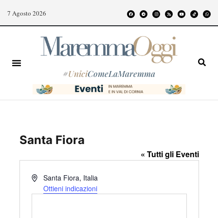
7 Agosto 2026
#
Unici
ComeLaMaremma
Santa Fiora
« Tutti gli Eventi
I
Santa Fiora
,
Italia
n
Ottieni indicazioni
d
i