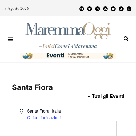
7 Agosto 2026
#
Unici
ComeLaMaremma
Santa Fiora
« Tutti gli Eventi
I
Santa Fiora
,
Italia
n
Ottieni indicazioni
d
i