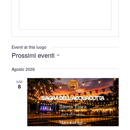
r
i
z
z
o
Eventi at this luogo
Prossimi eventi
S
Agosto 2026
e
l
SAB
e
8
z
i
o
n
a
l