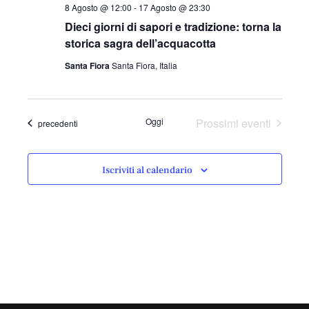
a
8 Agosto @ 12:00
-
17 Agosto @ 23:30
d
Dieci giorni di sapori e tradizione: torna la
a
storica sagra dell’acquacotta
t
Santa Fiora
Santa Fiora, Italia
a
.
Oggi
Prossimi eventi
Eventi
precedenti
Iscriviti al calendario