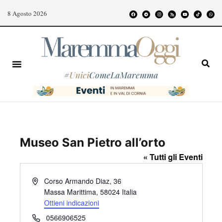
8 Agosto 2026
#
Unici
ComeLaMaremma
Museo San Pietro all’orto
« Tutti gli Eventi
I
Corso Armando Diaz, 36
n
Massa Marittima
,
58024
Italia
d
Ottieni indicazioni
i
T
0566906525