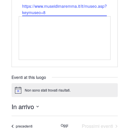
r
e
W
https://www.museidimaremma.it/it/museo.asp?
i
l
e
keymuseo=8
z
e
b
z
f
s
o
o
i
n
t
o
e
Eventi at this luogo
Non sono stati trovati risultati.
N
o
t
In arrivo
i
c
S
e
e
Oggi
Prossimi eventi
Eventi
precedenti
l