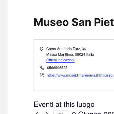
Museo San Pietr
I
Corso Armando Diaz, 36
n
Massa Marittima
,
58024
Italia
d
Ottieni indicazioni
i
T
0566906525
r
e
W
https://www.museidimaremma.it/it/muse
i
l
e
z
e
b
z
f
s
o
o
i
n
Eventi at this luogo
t
o
e
9 Giugno 20
Oggi