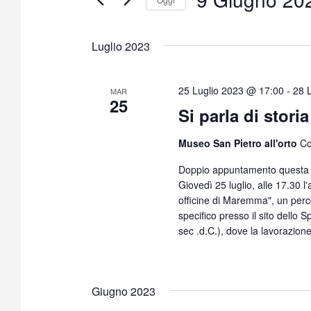
S
e
Luglio 2023
l
e
z
25 Luglio 2023 @ 17:00
-
28 
MAR
25
i
Si parla di stor
o
n
Museo San Pietro all'orto
Co
a
Doppio appuntamento questa s
l
Giovedì 25 luglio, alle 17.30 
a
officine di Maremma", un perco
d
specifico presso il sito dello 
a
sec .d.C.), dove la lavorazion
t
a
.
Giugno 2023