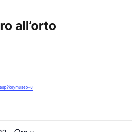
o all’orto
o.asp?keymuseo=8
23
 - 
Ora