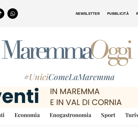
NEWSLETTER
PUBBLICITÀ
#
Unici
ComeLaMaremma
ti
Economia
Enogastronomia
Sport
Turi