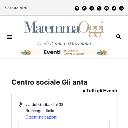
7 Agosto 2026
#
Unici
ComeLaMaremma
Centro sociale Gli anta
« Tutti gli Eventi
I
via dei Garibaldini 38
n
Braccagni
,
Italia
d
Ottieni indicazioni
i