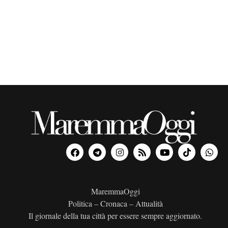
o
n
a
l
a
d
a
t
a
.
MaremmaOggi
Politica – Cronaca – Attualità
Il giornale della tua città per essere sempre aggiornato.