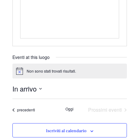
r
i
z
z
o
Eventi at this luogo
Non sono stati trovati risultati.
N
o
t
In arrivo
i
c
S
e
e
Oggi
Prossimi eventi
Eventi
precedenti
l
e
z
Iscriviti al calendario
i