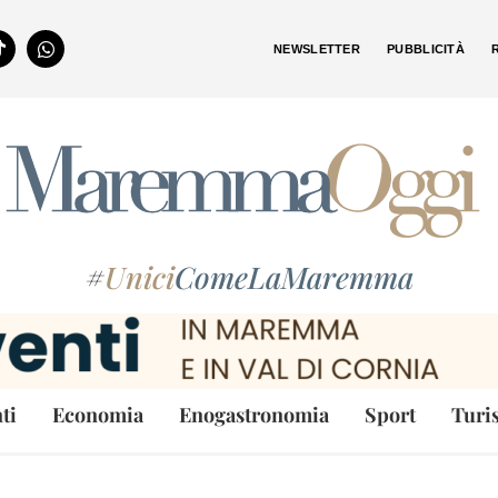
NEWSLETTER
PUBBLICITÀ
#
Unici
ComeLaMaremma
ti
Economia
Enogastronomia
Sport
Turi