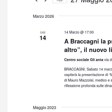
S
e
Marzo 2026
l
e
z
14 Marzo @ 17:00
SAB
14
i
A Braccagni la 
o
altro”, il nuovo 
n
a
Centro sociale Gli anta
via d
l
a
BRACCAGNI. Sabato 14 marzo, a
d
ospiterà la presentazione di “M
a
di Mauro Mazzolai, medico e sc
t
riflessione profonda sulle dina
a
.
Maggio 2023