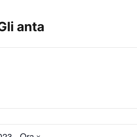
Gli anta
023
 - 
Ora